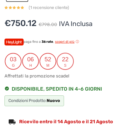
(
1
recensione cliente)
Il
Il
€
750.12
IVA Inclusa
€
798.00
prezzo
prezzo
originale
attuale
paga fino a
36 rate
,
scopri di più
era:
è:
03
06
52
22
€798.00.
€750.12.
G
H
M
S
Affrettati la promozione scade!
DISPONIBILE, SPEDITO IN 4-6 GIORNI
Condizioni Prodotto:
Nuovo
Ricevilo entro il 14 Agosto e il 21 Agosto