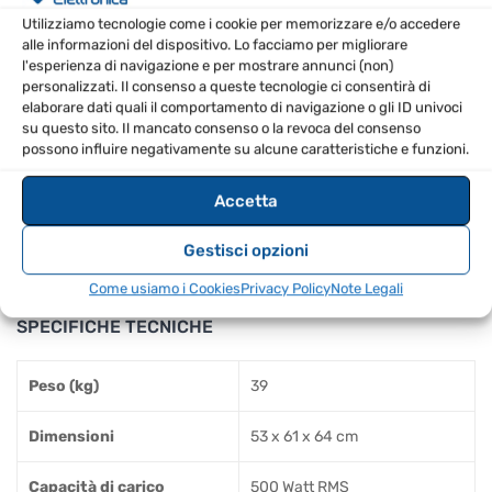
Sistema bass reflex
Utilizziamo tecnologie come i cookie per memorizzare e/o accedere
Capacità di carico: 500 Watt RMS
alle informazioni del dispositivo. Lo facciamo per migliorare
Risposta in frequenza: 48 Hz – 150 Hz
l'esperienza di navigazione e per mostrare annunci (non)
personalizzati. Il consenso a queste tecnologie ci consentirà di
Impedenza: 4 Ohm
elaborare dati quali il comportamento di navigazione o gli ID univoci
Pressione sonora: 104 dB SPL (129 dB max.)
su questo sito. Il mancato consenso o la revoca del consenso
possono influire negativamente su alcune caratteristiche e funzioni.
Filettatura M20 per asta distanziale
2 maniglie
Accetta
Connessioni: altoparlante Twist in/out
Gestisci opzioni
Filtro TP/HP: 150 Hz
Lacca nera strutturata
Come usiamo i Cookies
Privacy Policy
Note Legali
SPECIFICHE TECNICHE
Peso (kg)
39
Dimensioni
53 x 61 x 64 cm
Capacità di carico
500 Watt RMS