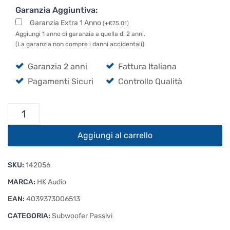
Garanzia Aggiuntiva:
Garanzia Extra 1 Anno
(
+
€
75.01
)
Aggiungi 1 anno di garanzia a quella di 2 anni.
(La garanzia non compre i danni accidentali)
Garanzia 2 anni
Fattura Italiana
Pagamenti Sicuri
Controllo Qualità
HK
Audio
Premium
Aggiungi al carrello
PR:O
18
SKU:
142056
S
quantità
MARCA:
HK Audio
EAN:
4039373006513
CATEGORIA:
Subwoofer Passivi