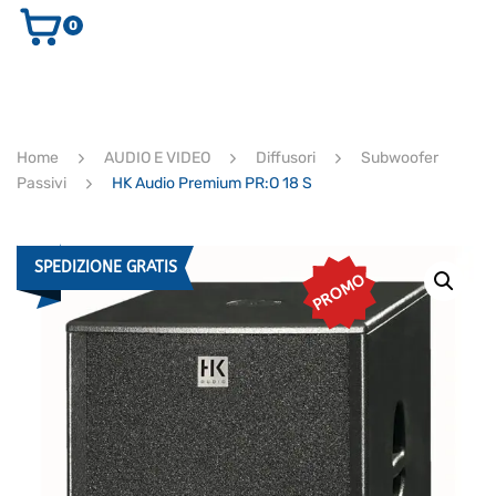
0
AUDIO E VIDEO
STRUMENTI MUSICALI
ELETTRONICA
Home
AUDIO E VIDEO
Diffusori
Subwoofer
ULTIMI ARRIVI
Passivi
HK Audio Premium PR:O 18 S
Ricerca
prodotti
CERCA
SPEDIZIONE GRATIS
PROMO