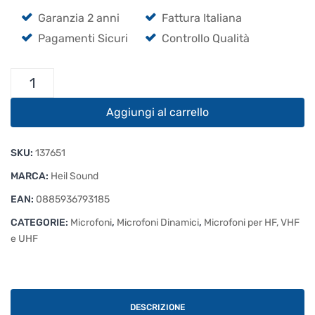
Garanzia 2 anni
Fattura Italiana
Pagamenti Sicuri
Controllo Qualità
Heil
Sound
PR
Aggiungi al carrello
31
BW
SKU:
137651
quantità
MARCA:
Heil Sound
EAN:
0885936793185
CATEGORIE:
Microfoni
,
Microfoni Dinamici
,
Microfoni per HF, VHF
e UHF
DESCRIZIONE