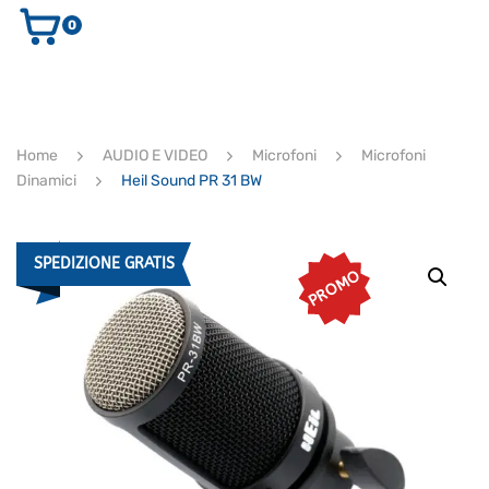
0
AUDIO E VIDEO
STRUMENTI MUSICALI
ELETTRONICA
Home
AUDIO E VIDEO
Microfoni
Microfoni
ULTIMI ARRIVI
Dinamici
Heil Sound PR 31 BW
Ricerca
prodotti
CERCA
SPEDIZIONE GRATIS
PROMO