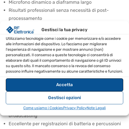
Microfono dinamico a diaframma largo
Risultati professionali senza necessità di post-
processamento
Gestisci la tua privacy
CONTENUTO DELLA CONFEZIONE
Utilizziamo tecnologie come i cookie per memorizzare e/o accedere
Microfono Heil Sound PR 31 BW
alle informazioni del dispositivo. Lo facciamo per migliorare
l'esperienza di navigazione e per mostrare annunci (non)
Supporto a morsetto
personalizzati. Il consenso a queste tecnologie ci consentirà di
elaborare dati quali il comportamento di navigazione o gli ID univoci
CONSIGLI D’USO
su questo sito. Il mancato consenso o la revoca del consenso
possono influire negativamente su alcune caratteristiche e funzioni.
Utilizzare per registrazioni vocali senza post-
elaborazione
Accetta
Ideale per microfonare chitarre acustiche e
Gestisci opzioni
amplificatori
Perfetto per voci maschili e femminili nel
Come usiamo i Cookies
Privacy Policy
Note Legali
broadcasting
Eccellente per registrazioni di batteria e percussioni