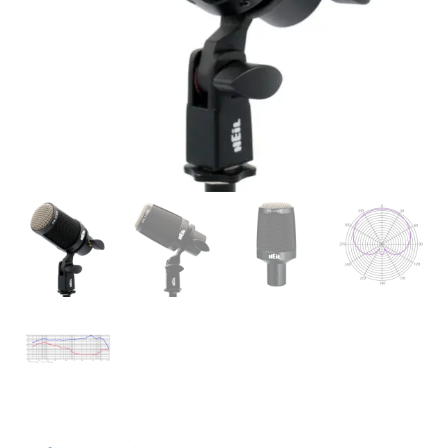
Supporto clienti
RF Assist
Ciao, Come posso aiutarti?
Puoi chiedermi informazioni generali o specifiche su certi
prodotti.
Per ottenere dettagli su un determinato prodotto
assicurati di indicarne il nome completo