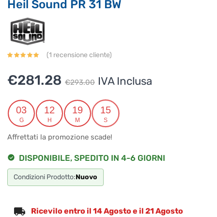
Heil Sound PR 31 BW
(
1
recensione cliente)
Il
Il
€
281.28
IVA Inclusa
€
293.00
prezzo
prezzo
originale
attuale
03
12
19
15
G
H
M
S
era:
è:
Affrettati la promozione scade!
€293.00.
€281.28.
DISPONIBILE, SPEDITO IN 4-6 GIORNI
Condizioni Prodotto:
Nuovo
Ricevilo entro il 14 Agosto e il 21 Agosto