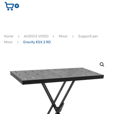
0
AUDIO E VIDEO
STRUMENTI MUSICALI
ELETTRONICA
Home
AUDIO E VIDEO
Mixer
Supporti per
ULTIMI ARRIVI
Mixer
Gravity KSX 2 RD
Ricerca
prodotti
CERCA