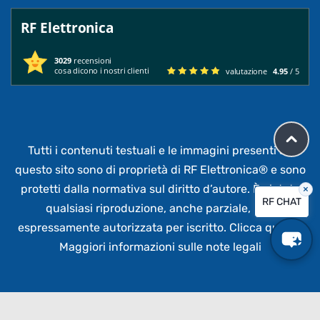
RF Elettronica
3029
recensioni
cosa dicono i nostri clienti
valutazione
4.95
/ 5
Tutti i contenuti testuali e le immagini presenti su
questo sito sono di proprietà di RF Elettronica®
e sono
protetti dalla normativa sul diritto d’autore. È vietata
×
RF CHAT
qualsiasi riproduzione, anche parziale,
non
espressamente autorizzata per iscritto.
Clicca qui per
Maggiori informazioni sulle note legali