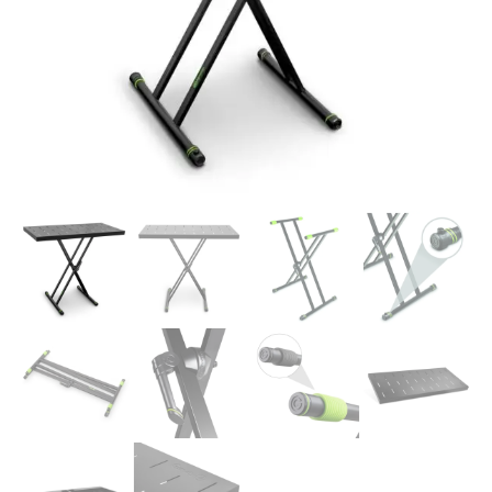
Supporto clienti
RF Assist
Ciao, Come posso aiutarti?
Puoi chiedermi informazioni generali o specifiche su certi
prodotti.
Per ottenere dettagli su un determinato prodotto
assicurati di indicarne il nome completo