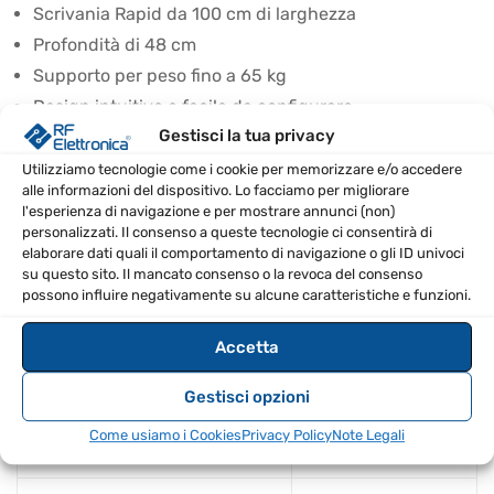
Scrivania Rapid da 100 cm di larghezza
Profondità di 48 cm
Supporto per peso fino a 65 kg
Design intuitivo e facile da configurare
Gestisci la tua privacy
Superficie ventilata per mantenere fresco il laptop
Installazione senza viti o hardware aggiuntivo
Utilizziamo tecnologie come i cookie per memorizzare e/o accedere
alle informazioni del dispositivo. Lo facciamo per migliorare
SPECIFICHE TECNICHE
l'esperienza di navigazione e per mostrare annunci (non)
personalizzati. Il consenso a queste tecnologie ci consentirà di
elaborare dati quali il comportamento di navigazione o gli ID univoci
Peso (kg)
11,359
su questo sito. Il mancato consenso o la revoca del consenso
possono influire negativamente su alcune caratteristiche e funzioni.
Profondità massima di supporto
480
Accetta
(mm)
Gestisci opzioni
Altezza minima (mm)
100
Come usiamo i Cookies
Privacy Policy
Note Legali
Altezza massima (mm)
900