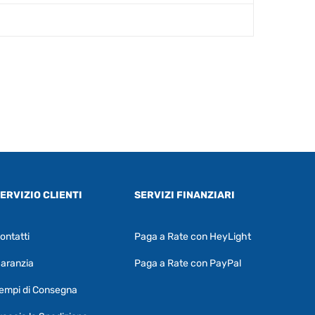
ERVIZIO CLIENTI
SERVIZI FINANZIARI
ontatti
Paga a Rate con HeyLight
Supporto clienti
RF Assist
aranzia
Paga a Rate con PayPal
Ciao, Come posso aiutarti?
empi di Consegna
Puoi chiedermi informazioni generali o
specifiche su certi prodotti.