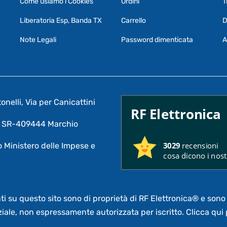
Come usiamo i Cookies
Ordini
T
Liberatoria Esp, Banda TX
Carrello
D
Note Legali
Password dimenticata
A
nelli, Via per Canicattini
RF Elettronica
A: SR-409444 Marchio
3029
recensioni
 Ministero delle Impese e
cosa dicono i nostr
nti su questo sito sono di proprietà di RF Elettronica®
e sono 
ziale,
non espressamente autorizzata per iscritto.
Clicca qui 