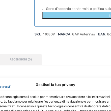
Sono d'accordo con termini e
politica sul
I
SKU:
110809
MARCA:
GAP Antennas
EAN:
8
RECENSIONI (0)
rogettata per coprire un ampio range di bande e con car
Gestisci la tua privacy
mo tecnologie come i cookie per memorizzare e/o accedere alle informazioni 
vo. Lo facciamo per migliorare l'esperienza di navigazione e per mostrare a
le WARC
sonalizzati. Il consenso a queste tecnologie ci consentirà di elaborare dati qua
ento di navigazione o gli ID univoci su questo sito. Il mancato consenso o 