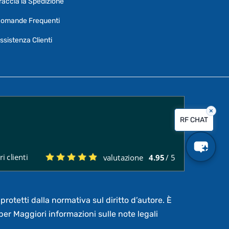
raccia la Spedizione
Per ottenere dettagli su un determinato
omande Frequenti
prodotto
assicurati di indicarne il nome
completo
ssistenza Clienti
×
Vorrei creare un ticket al servizio clienti
RF CHAT
Quali sono i tempi di consegna?
i clienti
valutazione
4.95
/ 5
Posso pagare a rate?
protetti dalla normativa sul diritto d’autore. È
per Maggiori informazioni sulle note legali