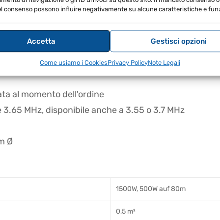
l consenso possono influire negativamente su alcune caratteristiche e funz
e di VSWR 2:1 sulle gamme dai 10 ai 40 m
Accetta
Gestisci opzioni
del suolo
Come usiamo i Cookies
Privacy Policy
Note Legali
ata al momento dell'ordine
è 3.65 MHz, disponibile anche a 3.55 o 3.7 MHz
mm Ø
1500W, 500W auf 80m
0,5 m²