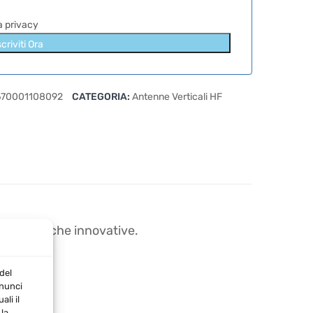
la privacy
scriviti Ora
670001108092
CATEGORIA:
Antenne Verticali HF
atteristiche innovative.
del
nnunci
li il
la