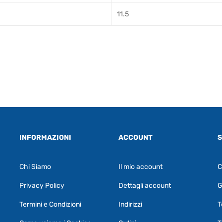
11.5
INFORMAZIONI
ACCOUNT
S
Chi Siamo
Il mio account
C
Privacy Policy
Dettagli account
G
Termini e Condizioni
Indirizzi
T