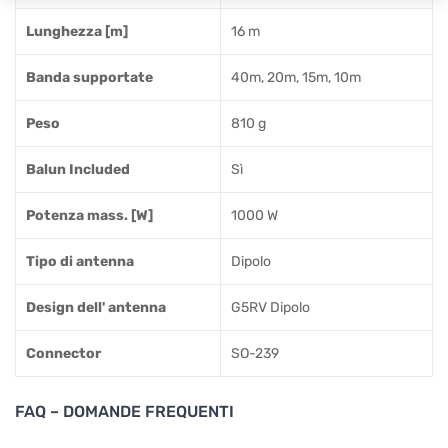
Lunghezza [m]
16 m
Banda supportate
40m, 20m, 15m, 10m
Peso
810 g
Balun Included
Sì
Potenza mass. [W]
1000 W
Tipo di antenna
Dipolo
Design dell' antenna
G5RV Dipolo
Connector
SO-239
FAQ – DOMANDE FREQUENTI