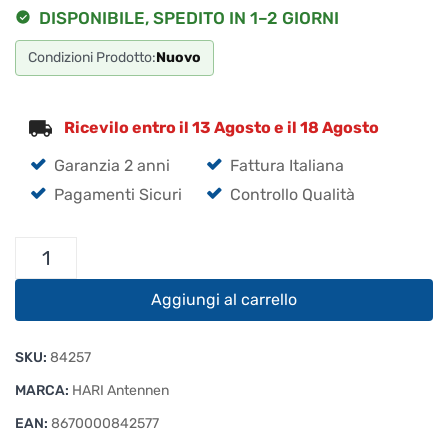
DISPONIBILE, SPEDITO IN 1–2 GIORNI
Condizioni Prodotto:
Nuovo
Ricevilo entro il 13 Agosto e il 18 Agosto
Garanzia 2 anni
Fattura Italiana
Pagamenti Sicuri
Controllo Qualità
G5RV
antenna
dipolo
Aggiungi al carrello
a
4
SKU:
84257
bande
40
MARCA:
HARI Antennen
10m
EAN:
8670000842577
con