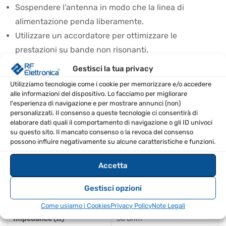
Sospendere l'antenna in modo che la linea di
alimentazione penda liberamente.
Utilizzare un accordatore per ottimizzare le
prestazioni su bande non risonanti.
Può essere utilizzata come antenna verticale con un
Gestisci la tua privacy
supporto adeguato.
Utilizziamo tecnologie come i cookie per memorizzare e/o accedere
alle informazioni del dispositivo. Lo facciamo per migliorare
SPECIFICHE TECNICHE
l'esperienza di navigazione e per mostrare annunci (non)
personalizzati. Il consenso a queste tecnologie ci consentirà di
elaborare dati quali il comportamento di navigazione o gli ID univoci
Modello
Hari G5RV 40-10 + Balun
su questo sito. Il mancato consenso o la revoca del consenso
possono influire negativamente su alcune caratteristiche e funzioni.
Mono-/Multiband
Multibanda
Accetta
Length of feedline [m]
4.8
Gestisci opzioni
Marca
Hari
Come usiamo i Cookies
Privacy Policy
Note Legali
Impedance (Ω)
50 Ohm