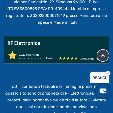
Via per Canicattini 29, Siracusa 96100 - P. Iva:
IT01963500895 REA: SR-409444 Marchio d’impresa
registrato n. 302022000071519 presso Ministero delle
Impese e Made in Italy
RF Elettronica
3029
recensioni
cosa dicono i nostri clienti
valutazione
4.95
/ 5
×
RF CHAT
Tutti i contenuti testuali e le immagini presenti su
questo sito sono di proprietà di RF Elettronica®
e sono
protetti dalla normativa sul diritto d’autore. È vietata
qualsiasi riproduzione, anche parziale,
non