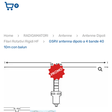
0
AUDIO E VIDEO
STRUMENTI MUSICALI
ELETTRONICA
Home
RADIOAMATORI
Antenne
Antenne Dipoli
ULTIMI ARRIVI
Filari Rotativi Rigidi HF
G5RV antenna dipolo a 4 bande 40
Ricerca
10m con balun
prodotti
CERCA
PROMO