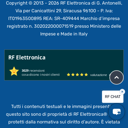
Copyright © 2013 - 2026 RF Elettronica di G. Antonelli,
Via per Canicattini 29, Siracusa 96100 - P. Iva:
IT01963500895 REA: SR-409444 Marchio d’impresa
registrato n. 302022000071519 presso Ministero delle
Impese e Made in Italy
RF Elettronica
3029
recensioni
cosa dicono i nostri clienti
valutazione
4.95
/ 5
×
RF CHAT
Tutti i contenuti testuali e le immagini presenti su
questo sito sono di proprietà di RF Elettronica®
e sono
protetti dalla normativa sul diritto d’autore. È vietata