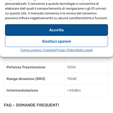
funzioni
personalizzati. Il consenso a queste tecnologie ci consentirà di
elaborare dati quali il comportamento di navigazione o gli ID univoci
Posizionare i supporti per inclinazione variabile per
su questo sito. Il mancato consenso o la revoca del consenso
un miglior comfort d'uso
possono influire negativamente su alcune caratteristiche e funzioni.
Considerare l'opzione GPS per un'accuratezza di
Accetta
frequenza superiore
Gestisci opzioni
SPECIFICHE TECNICHE
Come usiamo i Cookies
Privacy Policy
Note Legali
EAN
8670000860267
Potenza Trasmissione
100W
Range dinamico (DR3)
110dB
Intermodulazione
+45dBm
FAQ – DOMANDE FREQUENTI