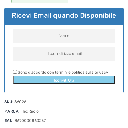
Ricevi Email quando Disponibile
Sono d'accordo con termini e
politica sulla privacy
Iscriviti Ora
SKU:
86026
MARCA:
FlexRadio
EAN:
8670000860267