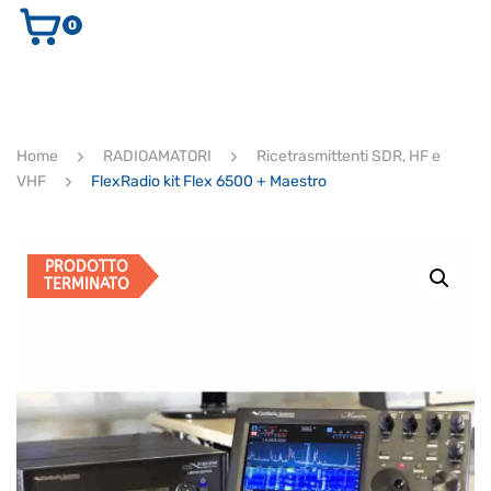
0
AUDIO E VIDEO
STRUMENTI MUSICALI
ELETTRONICA
Home
RADIOAMATORI
Ricetrasmittenti SDR, HF e
ULTIMI ARRIVI
VHF
FlexRadio kit Flex 6500 + Maestro
Ricerca
prodotti
CERCA
PRODOTTO
TERMINATO