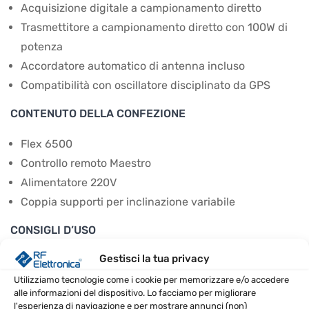
Acquisizione digitale a campionamento diretto
Trasmettitore a campionamento diretto con 100W di
potenza
Accordatore automatico di antenna incluso
Compatibilità con oscillatore disciplinato da GPS
CONTENUTO DELLA CONFEZIONE
Flex 6500
Controllo remoto Maestro
Alimentatore 220V
Coppia supporti per inclinazione variabile
CONSIGLI D’USO
Gestisci la tua privacy
Collegare Maestro alla rete LAN o WiFi per un uso
immediato
Utilizziamo tecnologie come i cookie per memorizzare e/o accedere
alle informazioni del dispositivo. Lo facciamo per migliorare
Utilizzare il pannello touch per navigare tra le
l'esperienza di navigazione e per mostrare annunci (non)