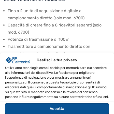
Fino a 2 unità di acquisizione digitale a
campionamento diretto (solo mod. 6700)
Capacità di creare fino a 8 ricevitori separati (solo
mod. 6700)
Potenza di trasmissione di 100W
Trasmettitore a campionamento diretto con
accordatore automatico di antenna
Gestisci la tua privacy
Console di controllo Maestro con schermo touch e
funzioni avanzate
Utilizziamo tecnologie come i cookie per memorizzare e/o accedere
alle informazioni del dispositivo. Lo facciamo per migliorare
l'esperienza di navigazione e per mostrare annunci (non)
CONTENUTO DELLA CONFEZIONE
personalizzati. Il consenso a queste tecnologie ci consentirà di
elaborare dati quali il comportamento di navigazione o gli ID univoci
Flex 6300
su questo sito. Il mancato consenso o la revoca del consenso
Controllo remoto Maestro
possono influire negativamente su alcune caratteristiche e funzioni.
Alimentatore 220V
Accetta
Coppia supporti per inclinazione variabile