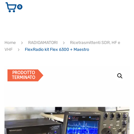
0
AUDIO E VIDEO
STRUMENTI MUSICALI
ELETTRONICA
Home
RADIOAMATORI
Ricetrasmittenti SDR, HF e
ULTIMI ARRIVI
VHF
FlexRadio kit Flex 6300 + Maestro
Ricerca
prodotti
CERCA
PRODOTTO
TERMINATO