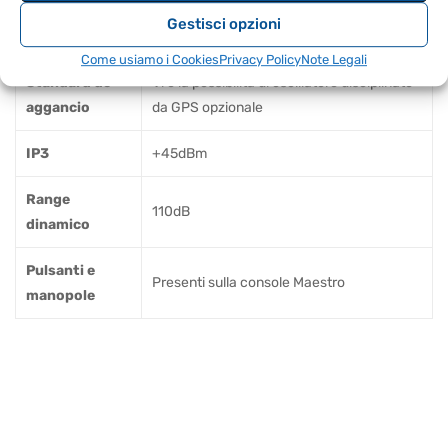
Gestisci opzioni
SPECIFICHE TECNICHE
Come usiamo i Cookies
Privacy Policy
Note Legali
Standard de
Vi è la possibilità di oscillatore disciplinato
aggancio
da GPS opzionale
IP3
+45dBm
Range
110dB
dinamico
Pulsanti e
Presenti sulla console Maestro
manopole