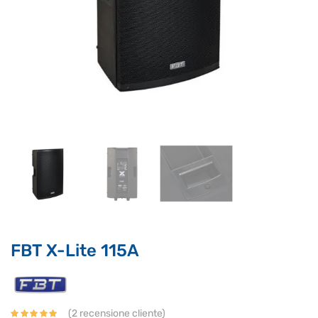
Supporto clienti
RF Assist
Ciao, Come posso aiutarti?
Puoi chiedermi informazioni generali o specifiche su certi
prodotti.
Per ottenere dettagli su un determinato prodotto
assicurati di indicarne il nome completo
FBT X-Lite 115A
(
2
recensione cliente)