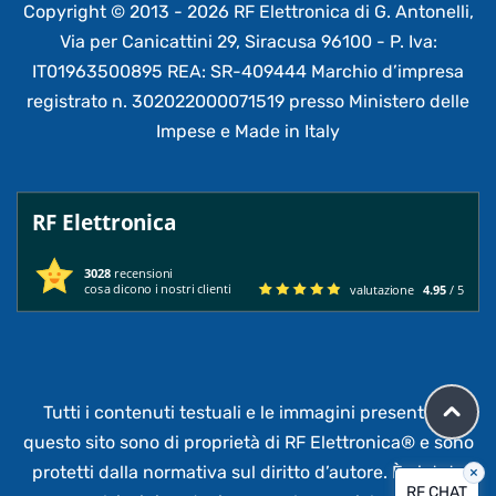
Copyright © 2013 - 2026 RF Elettronica di G. Antonelli,
Via per Canicattini 29, Siracusa 96100 - P. Iva:
IT01963500895 REA: SR-409444 Marchio d’impresa
registrato n. 302022000071519 presso Ministero delle
Impese e Made in Italy
RF Elettronica
3028
recensioni
cosa dicono i nostri clienti
valutazione
4.95
/ 5
Tutti i contenuti testuali e le immagini presenti su
questo sito sono di proprietà di RF Elettronica®
e sono
protetti dalla normativa sul diritto d’autore. È vietata
×
RF CHAT