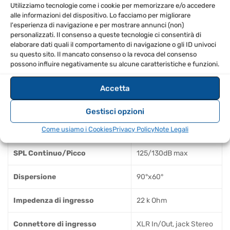
Utilizziamo tecnologie come i cookie per memorizzare e/o accedere
SPECIFICHE TECNICHE
alle informazioni del dispositivo. Lo facciamo per migliorare
l'esperienza di navigazione e per mostrare annunci (non)
Configurazione
2 vie
personalizzati. Il consenso a queste tecnologie ci consentirà di
elaborare dati quali il comportamento di navigazione o gli ID univoci
su questo sito. Il mancato consenso o la revoca del consenso
Amplificatore integrato LF/HF
1200/300W
possono influire negativamente su alcune caratteristiche e funzioni.
Risposta in frequenza
42Hz – 20kHz
Accetta
Woofer a bassa frequenza
15", bobina 2.5"
Gestisci opzioni
Driver ad alta frequenza
1", bobina 1.4"
Come usiamo i Cookies
Privacy Policy
Note Legali
SPL Continuo/Picco
125/130dB max
Dispersione
90°x60°
Impedenza di ingresso
22 k Ohm
Connettore di ingresso
XLR In/Out, jack Stereo