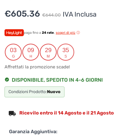
Il
Il
€
605.36
IVA Inclusa
€
644.00
prezzo
prezzo
originale
attuale
paga fino a
24 rate
,
scopri di più
era:
è:
03
09
29
35
€644.00.
€605.36.
G
H
M
S
Affrettati la promozione scade!
DISPONIBILE, SPEDITO IN 4-6 GIORNI
Condizioni Prodotto:
Nuovo
Ricevilo entro il 14 Agosto e il 21 Agosto
Garanzia Aggiuntiva: