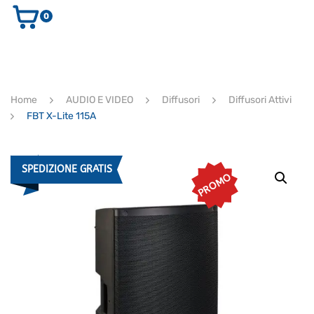
0
AUDIO E VIDEO
STRUMENTI MUSICALI
ELETTRONICA
Home
AUDIO E VIDEO
Diffusori
Diffusori Attivi
ULTIMI ARRIVI
FBT X-Lite 115A
Ricerca
prodotti
CERCA
SPEDIZIONE GRATIS
PROMO