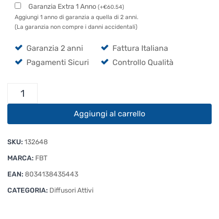
Garanzia Extra 1 Anno
(
+
€
60.54
)
Aggiungi 1 anno di garanzia a quella di 2 anni.
(La garanzia non compre i danni accidentali)
Garanzia 2 anni
Fattura Italiana
Pagamenti Sicuri
Controllo Qualità
FBT
X-
Lite
Aggiungi al carrello
115A
quantità
SKU:
132648
MARCA:
FBT
EAN:
8034138435443
CATEGORIA:
Diffusori Attivi