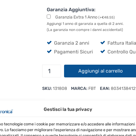
Garanzia Aggiuntiva:
Garanzia Extra 1 Anno
(
+
€
48.55
)
Aggiungi 1 anno di garanzia a quella di 2 anni.
(La garanzia non compre i danni accidentali)
Garanzia 2 anni
Fattura Itali
Pagamenti Sicuri
Controllo Qu
FBT
Aggiungi al carrello
Ventis
108
SKU:
131808
MARCA:
FBT
EAN:
8034138412
quantità
Gestisci la tua privacy
RECENSIONI (0)
mo tecnologie come i cookie per memorizzare e/o accedere alle informazioni 
vo. Lo facciamo per migliorare l'esperienza di navigazione e per mostrare a
sonalizzati. Il consenso a queste tecnologie ci consentirà di elaborare dati qua