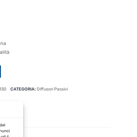
ana
alità
130
CATEGORIA:
Diffusori Passivi
del
nnunci
li il