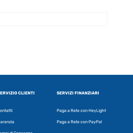
ERVIZIO CLIENTI
SERVIZI FINANZIARI
ontatti
Paga a Rate con HeyLight
Supporto clienti
RF Assist
aranzia
Paga a Rate con PayPal
Ciao, Come posso aiutarti?