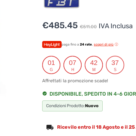
Il
Il
€
485.45
IVA Inclusa
€
511.00
prezzo
prezzo
originale
attuale
paga fino a
24 rate
,
scopri di più
era:
è:
01
07
42
36
€511.00.
€485.45
G
H
M
S
Affrettati la promozione scade!
DISPONIBILE, SPEDITO IN 4-6 GIOR
Condizioni Prodotto:
Nuovo
Ricevilo entro il 18 Agosto e il 2