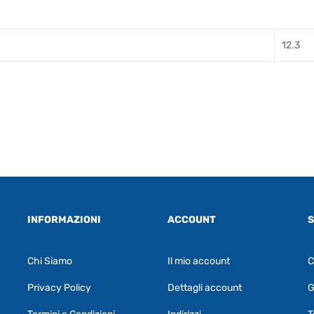
12.3
INFORMAZIONI
ACCOUNT
S
Chi Siamo
Il mio account
C
Privacy Policy
Dettagli account
G