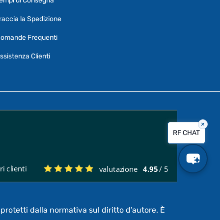
empi di Consegna
Puoi chiedermi informazioni generali o
specifiche su certi prodotti.
raccia la Spedizione
Per ottenere dettagli su un determinato
omande Frequenti
prodotto
assicurati di indicarne il nome
completo
ssistenza Clienti
×
Vorrei creare un ticket al servizio clienti
RF CHAT
Quali sono i tempi di consegna?
i clienti
valutazione
4.95
/ 5
Posso pagare a rate?
protetti dalla normativa sul diritto d’autore. È