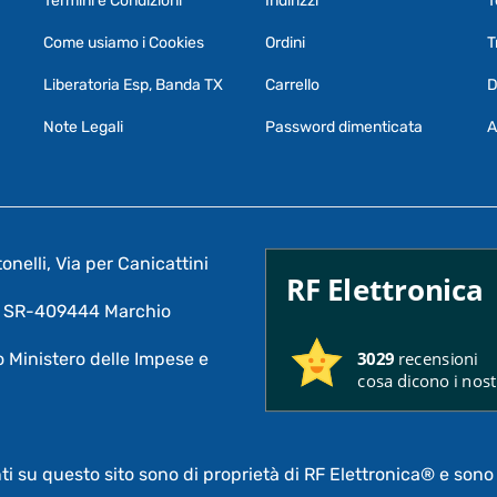
Termini e Condizioni
Indirizzi
T
Come usiamo i Cookies
Ordini
T
Liberatoria Esp, Banda TX
Carrello
D
Note Legali
Password dimenticata
A
nelli, Via per Canicattini
RF Elettronica
A: SR-409444 Marchio
3029
recensioni
 Ministero delle Impese e
cosa dicono i nostr
nti su questo sito sono di proprietà di RF Elettronica®
e sono 