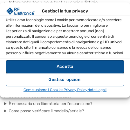
Intervento tecnico + test su carico fittizio
Report misure essenziali incluso
Gestisci la tua privacy
Utilizziamo tecnologie come i cookie per memorizzare e/o accedere
SPECIFICHE TECNICHE
alle informazioni del dispositivo. Lo facciamo per migliorare
l'esperienza di navigazione e per mostrare annunci (non)
personalizzati. Il consenso a queste tecnologie ci consentirà di
SKU
RF-EXP-TX-UNI
elaborare dati quali il comportamento di navigazione o gli ID univoci
su questo sito. Il mancato consenso o la revoca del consenso
possono influire negativamente su alcune caratteristiche e funzioni.
FAQ – DOMANDE FREQUENTI
Accetta
Che apparecchiature sono compatibili?
Cosa include il servizio di espansione?
Gestisci opzioni
Posso usare l'espansione al di fuori delle normative?
L'espansione influisce sulla garanzia?
Come usiamo i Cookies
Privacy Policy
Note Legali
Come viene effettuato il collaudo?
È necessaria una liberatoria per l'espansione?
Come posso verificare il modello/seriale?