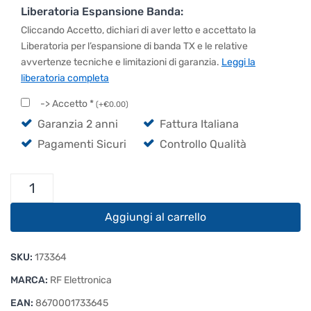
Liberatoria Espansione Banda:
Cliccando Accetto, dichiari di aver letto e accettato la
Liberatoria per l’espansione di banda TX e le relative
avvertenze tecniche e limitazioni di garanzia.
Leggi la
liberatoria completa
-> Accetto
*
(
+
€
0.00
)
Garanzia 2 anni
Fattura Italiana
Pagamenti Sicuri
Controllo Qualità
Espansione
di
Frequenza
Aggiungi al carrello
Radio
quantità
SKU:
173364
MARCA:
RF Elettronica
EAN:
8670001733645