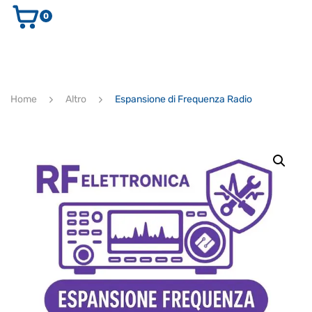
0
AUDIO E VIDEO
STRUMENTI MUSICALI
ELETTRONICA
Home
Altro
Espansione di Frequenza Radio
ULTIMI ARRIVI
Ricerca
prodotti
CERCA