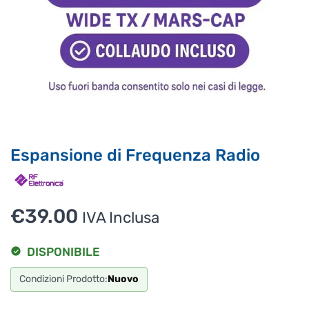
Supporto clienti
RF Assist
Ciao, Come posso aiutarti?
Puoi chiedermi informazioni generali o specifiche su certi
prodotti.
Per ottenere dettagli su un determinato prodotto
assicurati di indicarne il nome completo
Espansione di Frequenza Radio
€
39.00
IVA Inclusa
DISPONIBILE
Condizioni Prodotto:
Nuovo