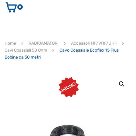
0
AUDIO E VIDEO
STRUMENTI MUSICALI
ELETTRONICA
Home
RADIOAMATORI
Accessori HF/VHF/UHF
ULTIMI ARRIVI
Cavi Coassiali 50 Ohm
Cavo Coassiale Ecoflex 15 Plus
Ricerca
Bobina da 50 metri
prodotti
CERCA
PROMO