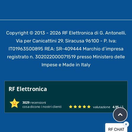
Copyright © 2013 - 2026 RF Elettronica di G. Antonelli,
Via per Canicattini 29, Siracusa 96100 - P. Iva:
IT01963500895 REA: SR-409444 Marchio d’impresa
registrato n. 302022000071519 presso Ministero delle
Impese e Made in Italy
RF Elettronica
3029
recensioni
cosa dicono i nostri clienti
valutazione
4.95
/ 5
×
RF CHAT