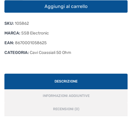
Ecoflex
Aggiungi al carrello
15
Plus
SKU:
105862
Bobina
da
MARCA:
SSB Electronic
50
EAN:
8670001058625
metri
CATEGORIA:
quantità
Cavi Coassiali 50 Ohm
DESCRIZIONE
INFORMAZIONI AGGIUNTIVE
RECENSIONI (0)