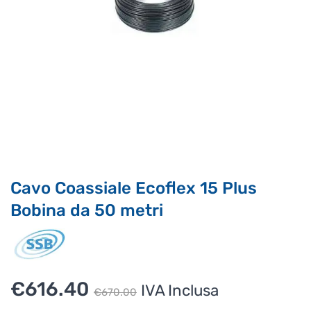
Supporto clienti
RF Assist
Ciao, Come posso aiutarti?
Puoi chiedermi informazioni generali o specifiche su certi
prodotti.
Per ottenere dettagli su un determinato prodotto
assicurati di indicarne il nome completo
Cavo Coassiale Ecoflex 15 Plus
Bobina da 50 metri
Il
Il
€
616.40
IVA Inclusa
€
670.00