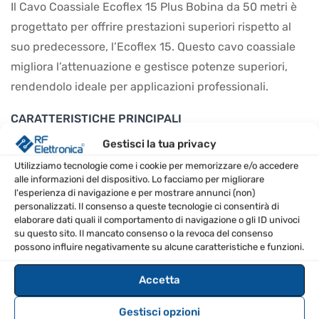
Il Cavo Coassiale Ecoflex 15 Plus Bobina da 50 metri è
progettato per offrire prestazioni superiori rispetto al
suo predecessore, l’Ecoflex 15. Questo cavo coassiale
migliora l’attenuazione e gestisce potenze superiori,
rendendolo ideale per applicazioni professionali.
CARATTERISTICHE PRINCIPALI
Gestisci la tua privacy
Riduzione dell’attenuazione del 7% (@ 1GHz)
Utilizziamo tecnologie come i cookie per memorizzare e/o accedere
Peso ridotto del 22%
alle informazioni del dispositivo. Lo facciamo per migliorare
Gestione di una potenza superiore del 9%
l'esperienza di navigazione e per mostrare annunci (non)
personalizzati. Il consenso a queste tecnologie ci consentirà di
Costruzione con 7 fili di alluminio rivestiti in rame
elaborare dati quali il comportamento di navigazione o gli ID univoci
Impedenza di 50 Ω precisa e stabile
su questo sito. Il mancato consenso o la revoca del consenso
possono influire negativamente su alcune caratteristiche e funzioni.
SPECIFICHE TECNICHE
Accetta
Frequenza massima
8 GHz
Gestisci opzioni