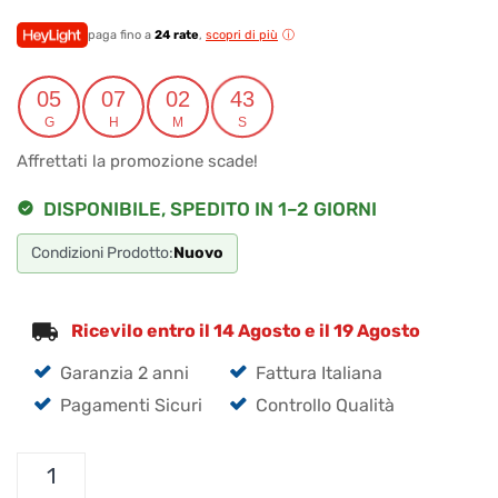
prezzo
prezzo
originale
attuale
paga fino a
24 rate
,
scopri di più
era:
è:
05
07
02
42
€670.00.
€616.40.
G
H
M
S
Affrettati la promozione scade!
DISPONIBILE, SPEDITO IN 1–2 GIORNI
Condizioni Prodotto:
Nuovo
Ricevilo entro il 14 Agosto e il 19 Agosto
Garanzia 2 anni
Fattura Italiana
Pagamenti Sicuri
Controllo Qualità
Cavo
Coassiale