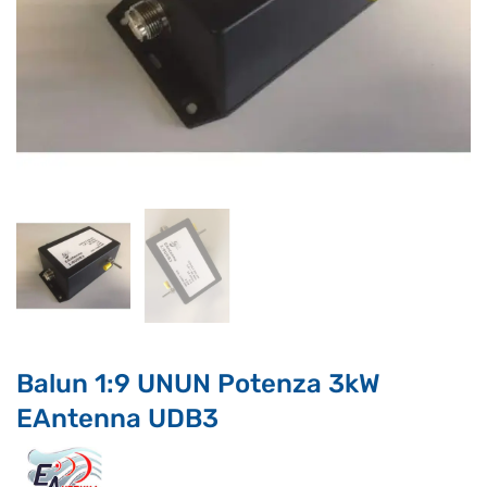
Supporto clienti
RF Assist
Ciao, Come posso aiutarti?
Puoi chiedermi informazioni generali o specifiche su certi
prodotti.
Per ottenere dettagli su un determinato prodotto
assicurati di indicarne il nome completo
Balun 1:9 UNUN Potenza 3kW
EAntenna UDB3