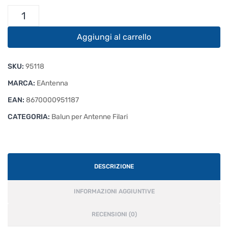
Balun
1:9
UNUN
Aggiungi al carrello
Potenza
3kW
SKU:
95118
EAntenna
UDB3
MARCA:
EAntenna
quantità
EAN:
8670000951187
CATEGORIA:
Balun per Antenne Filari
DESCRIZIONE
INFORMAZIONI AGGIUNTIVE
RECENSIONI (0)