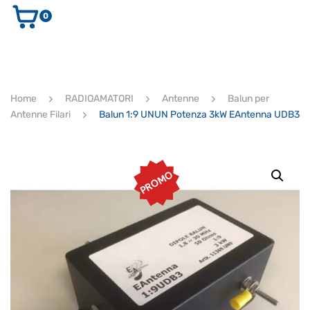
0
AUDIO E VIDEO
STRUMENTI MUSICALI
ELETTRONICA
Home
RADIOAMATORI
Antenne
Balun per
ULTIMI ARRIVI
Antenne Filari
Balun 1:9 UNUN Potenza 3kW EAntenna UDB3
Ricerca
prodotti
CERCA
PROMO