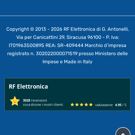
Copyright © 2013 - 2026 RF Elettronica di G. Antonelli,
Via per Canicattini 29, Siracusa 96100 - P. Iva:
IT01963500895 REA: SR-409444 Marchio d’impresa
registrato n. 302022000071519 presso Ministero delle
Impese e Made in Italy
RF Elettronica
3028
recensioni
cosa dicono i nostri clienti
valutazione
4.95
/ 5