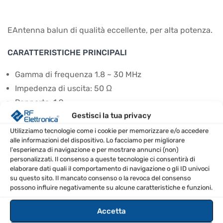
EAntenna balun di qualità eccellente, per alta potenza.
CARATTERISTICHE PRINCIPALI
Gamma di frequenza 1.8 ~ 30 MHz
Impedenza di uscita: 50 Ω
Rapporto: 1:9
Gestisci la tua privacy
Max. Potenza: 3 kW PEP
Connettore: SO-239 Amphenol con isolante ceramico
Utilizziamo tecnologie come i cookie per memorizzare e/o accedere
alle informazioni del dispositivo. Lo facciamo per migliorare
Cassa: ABS nero
l'esperienza di navigazione e per mostrare annunci (non)
personalizzati. Il consenso a queste tecnologie ci consentirà di
SPECIFICHE TECNICHE
elaborare dati quali il comportamento di navigazione o gli ID univoci
su questo sito. Il mancato consenso o la revoca del consenso
possono influire negativamente su alcune caratteristiche e funzioni.
Marca
EAntenna
Accetta
Tipo di balun
Balun di tensione