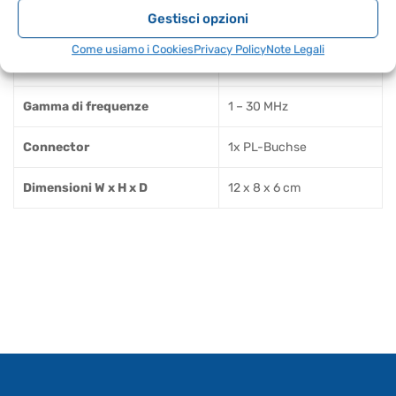
Gestisci opzioni
Peso (kg)
0.32
Come usiamo i Cookies
Privacy Policy
Note Legali
Potenza mass. [W]
3000 W
Gamma di frequenze
1 – 30 MHz
Connector
1x PL-Buchse
Dimensioni W x H x D
12 x 8 x 6 cm