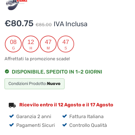
Il
Il
€
80.75
IVA Inclusa
€
85.00
prezzo
prezzo
originale
attuale
08
12
47
47
G
H
M
S
era:
è:
Affrettati la promozione scade!
€85.00.
€80.75.
DISPONIBILE, SPEDITO IN 1–2 GIORNI
Condizioni Prodotto:
Nuovo
Ricevilo entro il 12 Agosto e il 17 Agosto
Garanzia 2 anni
Fattura Italiana
Pagamenti Sicuri
Controllo Qualità