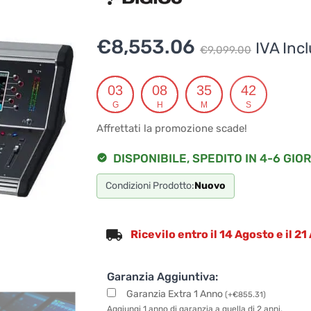
Il
Il
€
8,553.06
IVA Inc
€
9,099.00
prezz
prezz
origin
attua
03
08
35
41
G
H
M
S
era:
è:
Affrettati la promozione scade!
€9,09
€8,55
DISPONIBILE, SPEDITO IN 4-6 GIOR
Condizioni Prodotto:
Nuovo
Ricevilo entro il 14 Agosto e il 2
Garanzia Aggiuntiva:
Garanzia Extra 1 Anno
(
+
€
855.31
)
Aggiungi 1 anno di garanzia a quella di 2 anni.