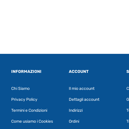
INFORMAZIONI
ACCOUNT
S
Chi Siamo
Il mio account
C
Privacy Policy
Dettagli account
G
Termini e Condizioni
Indirizzi
T
Come usiamo i Cookies
Ordini
T