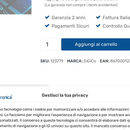
(La garanzia non compre i danni accidentali)
Garanzia 2 anni
Fattura Itali
Pagamenti Sicuri
Controllo Qu
DiGiCo
Aggiungi al carrello
S31
quantità
SKU:
123779
MARCA:
DiGiCo
EAN:
86700012
RECENSIONI (0)
Gestisci la tua privacy
mo tecnologie come i cookie per memorizzare e/o accedere alle informazioni 
vo. Lo facciamo per migliorare l'esperienza di navigazione e per mostrare a
sonalizzati. Il consenso a queste tecnologie ci consentirà di elaborare dati qua
ento di navigazione o gli ID univoci su questo sito. Il mancato consenso o 