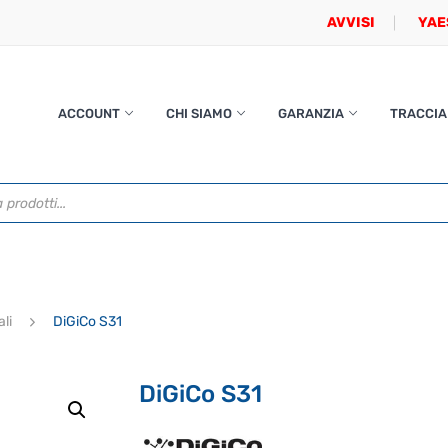
AVVISI
YAE
ACCOUNT
CHI SIAMO
GARANZIA
TRACCIA
ali
DiGiCo S31
DiGiCo S31