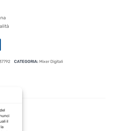
ana
alità
37792
CATEGORIA:
Mixer Digitali
del
nnunci
li il
la