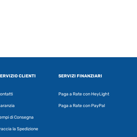
ERVIZIO CLIENTI
SERVIZI FINANZIARI
ontatti
Paga a Rate con HeyLight
Supporto clienti
RF Assist
aranzia
Paga a Rate con PayPal
Ciao, Come posso aiutarti?
empi di Consegna
Puoi chiedermi informazioni generali o
specifiche su certi prodotti.
raccia la Spedizione
Per ottenere dettagli su un determinato