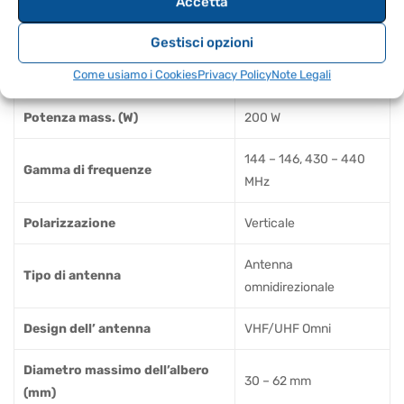
Accetta
Banda supportate
2m, 70cm
Gestisci opzioni
Come usiamo i Cookies
Privacy Policy
Note Legali
Impedenza (Ohm)
50
Potenza mass. (W)
200 W
144 – 146, 430 – 440
Gamma di frequenze
MHz
Polarizzazione
Verticale
Antenna
Tipo di antenna
omnidirezionale
Design dell’ antenna
VHF/UHF Omni
Diametro massimo dell’albero
30 – 62 mm
(mm)