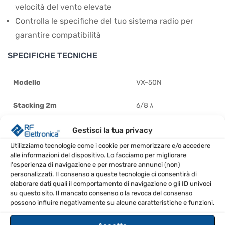
velocità del vento elevate
Controlla le specifiche del tuo sistema radio per
garantire compatibilità
SPECIFICHE TECNICHE
Modello
VX-50N
Stacking 2m
6/8 λ
Stacking 70cm
3 x 5/8 λ
Gestisci la tua privacy
Utilizziamo tecnologie come i cookie per memorizzare e/o accedere
Mono-/Multiband
Doppia banda
alle informazioni del dispositivo. Lo facciamo per migliorare
l'esperienza di navigazione e per mostrare annunci (non)
personalizzati. Il consenso a queste tecnologie ci consentirà di
Marca
Diamond
elaborare dati quali il comportamento di navigazione o gli ID univoci
su questo sito. Il mancato consenso o la revoca del consenso
Peso (kg)
0.9
possono influire negativamente su alcune caratteristiche e funzioni.
Lunghezza
1.7 m