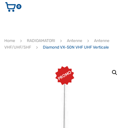
0
AUDIO E VIDEO
STRUMENTI MUSICALI
ELETTRONICA
Home
RADIOAMATORI
Antenne
Antenne
ULTIMI ARRIVI
VHF/UHF/SHF
Diamond VX-50N VHF UHF Verticale
Ricerca
prodotti
CERCA
PROMO