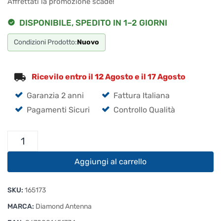
Affrettati la promozione scade!
€82.50.
€78.38.
DISPONIBILE, SPEDITO IN 1–2 GIORNI
Condizioni Prodotto:
Nuovo
Ricevilo entro il 12 Agosto e il 17 Agosto
Garanzia 2 anni
Fattura Italiana
Pagamenti Sicuri
Controllo Qualità
Diamond
VX-
50N
Aggiungi al carrello
VHF
UHF
SKU:
165173
Verticale
quantità
MARCA:
Diamond Antenna