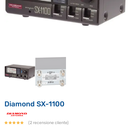
Supporto clienti
RF Assist
Ciao, Come posso aiutarti?
Puoi chiedermi informazioni generali o specifiche su certi
prodotti.
Per ottenere dettagli su un determinato prodotto
assicurati di indicarne il nome completo
Diamond SX-1100
(
2
recensione cliente)