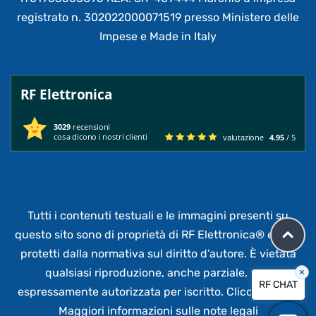
registrato n. 302022000071519 presso Ministero delle
Impese e Made in Italy
RF Elettronica
3029
recensioni
cosa dicono i nostri clienti
valutazione
4.95
/ 5
Tutti i contenuti testuali e le immagini presenti su
questo sito sono di proprietà di RF Elettronica®
e sono
protetti dalla normativa sul diritto d’autore. È vietata
qualsiasi riproduzione, anche parziale,
non
×
RF CHAT
espressamente autorizzata per iscritto.
Clicca qui per
Maggiori informazioni sulle note legali