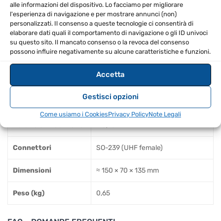
alle informazioni del dispositivo. Lo facciamo per migliorare
SPECIFICHE TECNICHE
l'esperienza di navigazione e per mostrare annunci (non)
personalizzati. Il consenso a queste tecnologie ci consentirà di
elaborare dati quali il comportamento di navigazione o gli ID univoci
Gamma di frequenza
1,8 – 160 MHz + 140 – 525 MHz
su questo sito. Il mancato consenso o la revoca del consenso
possono influire negativamente su alcune caratteristiche e funzioni.
Portate di potenza
5 / 20 / 200 / 400 W (selezionabili)
Accetta
Accuratezza
±10% (F.S.)
Gestisci opzioni
Impedenza nominale
50 Ω
Come usiamo i Cookies
Privacy Policy
Note Legali
Perdita di inserzione
≈ 0,1 dB
Connettori
SO-239 (UHF female)
Dimensioni
≈ 150 × 70 × 135 mm
Peso (kg)
0,65