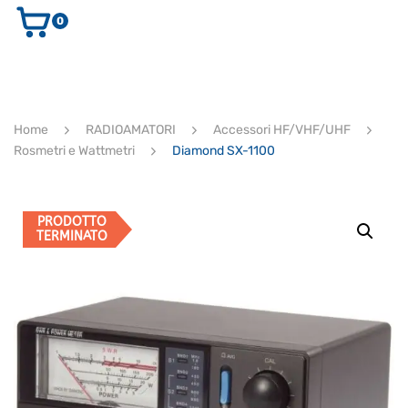
0
AUDIO E VIDEO
STRUMENTI MUSICALI
ELETTRONICA
Home
RADIOAMATORI
Accessori HF/VHF/UHF
ULTIMI ARRIVI
Rosmetri e Wattmetri
Diamond SX-1100
Ricerca
prodotti
CERCA
PRODOTTO
TERMINATO