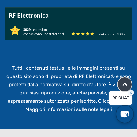
RF Elettronica
3029
recensioni
cosa dicono i nostri clienti
valutazione
4.95
/ 5
Tutti i contenuti testuali e le immagini presenti su
questo sito sono di proprietà di RF Elettronica®
e sono
protetti dalla normativa sul diritto d’autore. È vietata
×
qualsiasi riproduzione, anche parziale,
non
RF CHAT
espressamente autorizzata per iscritto.
Clicca qui per
Maggiori informazioni sulle note legali