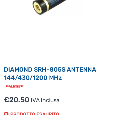
Supporto clienti
RF Assist
Ciao, Come posso aiutarti?
Puoi chiedermi informazioni generali o specifiche su certi
prodotti.
Per ottenere dettagli su un determinato prodotto
assicurati di indicarne il nome completo
DIAMOND SRH-805S ANTENNA
144/430/1200 MHz
€
20.50
IVA Inclusa
PRODOTTO ESAURITO