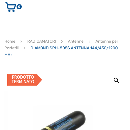
0
AUDIO E VIDEO
STRUMENTI MUSICALI
ELETTRONICA
Home
RADIOAMATORI
Antenne
Antenne per
ULTIMI ARRIVI
Portatili
DIAMOND SRH-805S ANTENNA 144/430/1200
Ricerca
MHz
prodotti
CERCA
PRODOTTO
TERMINATO