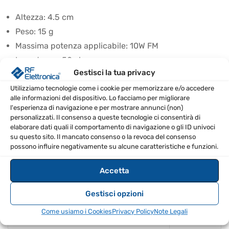
Altezza: 4.5 cm
Peso: 15 g
Massima potenza applicabile: 10W FM
Impedenza: 50 ohm
Gestisci la tua privacy
Connettore: SMA-P
Utilizziamo tecnologie come i cookie per memorizzare e/o accedere
SPECIFICHE TECNICHE
alle informazioni del dispositivo. Lo facciamo per migliorare
l'esperienza di navigazione e per mostrare annunci (non)
personalizzati. Il consenso a queste tecnologie ci consentirà di
Altezza
4.5 cm
elaborare dati quali il comportamento di navigazione o gli ID univoci
su questo sito. Il mancato consenso o la revoca del consenso
Peso (kg)
0.015
possono influire negativamente su alcune caratteristiche e funzioni.
Massima potenza applicabile
10W FM
Accetta
Gestisci opzioni
Impedenza
50 ohm
Come usiamo i Cookies
Privacy Policy
Note Legali
Connettore
SMA-P