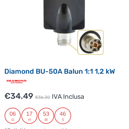
Supporto clienti
RF Assist
Ciao, Come posso aiutarti?
Puoi chiedermi informazioni generali o specifiche su certi
prodotti.
Per ottenere dettagli su un determinato prodotto
assicurati di indicarne il nome completo
Diamond BU-50A Balun 1:1 1,2 kW
Il
Il
€
34.49
IVA Inclusa
€
36.30
prezzo
prezzo
originale
attuale
06
17
53
46
G
H
M
S
era:
è: