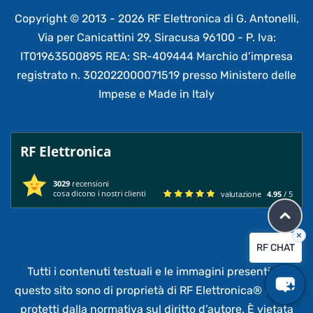
Copyright © 2013 - 2026 RF Elettronica di G. Antonelli,
Via per Canicattini 29, Siracusa 96100 - P. Iva:
IT01963500895 REA: SR-409444 Marchio d’impresa
registrato n. 302022000071519 presso Ministero delle
Impese e Made in Italy
RF Elettronica
3029
recensioni
cosa dicono i nostri clienti
valutazione
4.95
/ 5
×
RF CHAT
Tutti i contenuti testuali e le immagini presenti su
questo sito sono di proprietà di RF Elettronica®
e sono
protetti dalla normativa sul diritto d’autore. È vietata