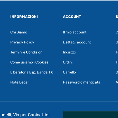
INFORMAZIONI
ACCOUNT
S
Chi Siamo
Il mio account
C
Privacy Policy
Dettagli account
G
Termini e Condizioni
Indirizzi
T
Come usiamo i Cookies
Ordini
T
Liberatoria Esp, Banda TX
Carrello
D
Note Legali
Password dimenticata
A
nelli, Via per Canicattini