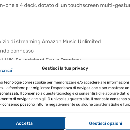
in-one a 4 deck, dotato di un touchscreen multi-gesture 
rvizio di streaming Amazon Music Unlimited
ando connesso
ce LINK, Soundcloud Go+ e Dropbox
Gestisci la tua privacy
ngine DJ
mo tecnologie come i cookie per memorizzare e/o accedere alle informazioni 
lume
vo. Lo facciamo per migliorare l'esperienza di navigazione e per mostrare a
sonalizzati. Il consenso a queste tecnologie ci consentirà di elaborare dati qua
ento di navigazione o gli ID univoci su questo sito. Il mancato consenso o 
l consenso possono influire negativamente su alcune caratteristiche e funz
Accetta
Gestisci opzioni