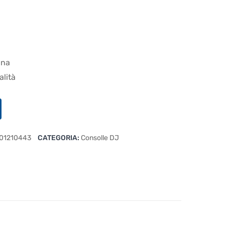
ana
alità
01210443
CATEGORIA:
Consolle DJ