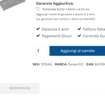
Garanzia Aggiuntiva:
Garanzia Extra 1 Anno
(
+
€
129.44
)
Aggiungi 1 anno di garanzia a quella di 2 anni.
(La garanzia non compre i danni accidentali)
Garanzia 2 anni
Fattura Itali
Pagamenti Sicuri
Controllo Qu
Denon
Aggiungi al carrello
DJ
SC
SKU:
121044
MARCA:
Denon DJ
EAN:
86700
Live
4
con
Flight
Case
RECENSIONI (0)
Magma
quantità