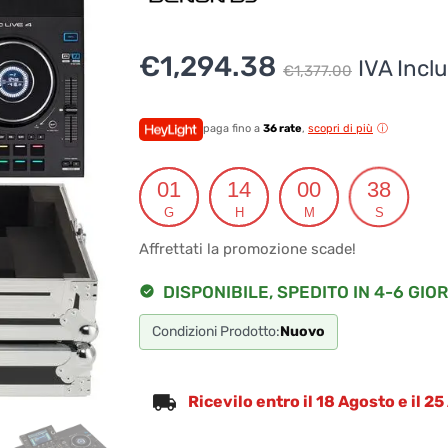
Il
Il
€
1,294.38
IVA Incl
€
1,377.00
prezz
prezz
origina
attual
paga fino a
36 rate
,
scopri di più
era:
è:
01
14
00
37
€1,377
€1,294
G
H
M
S
Affrettati la promozione scade!
DISPONIBILE, SPEDITO IN 4-6 GIOR
Condizioni Prodotto:
Nuovo
Ricevilo entro il 18 Agosto e il 2