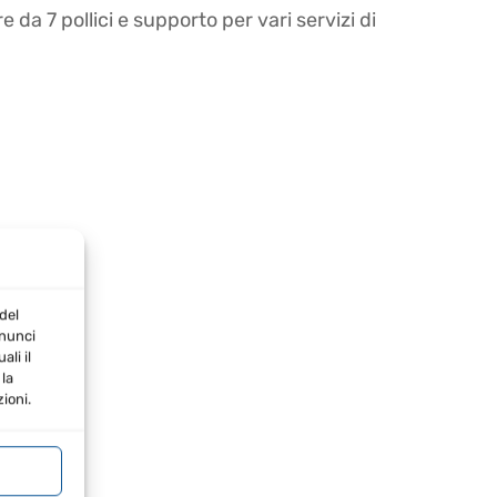
da 7 pollici e supporto per vari servizi di
del
nnunci
li il
la
ioni.