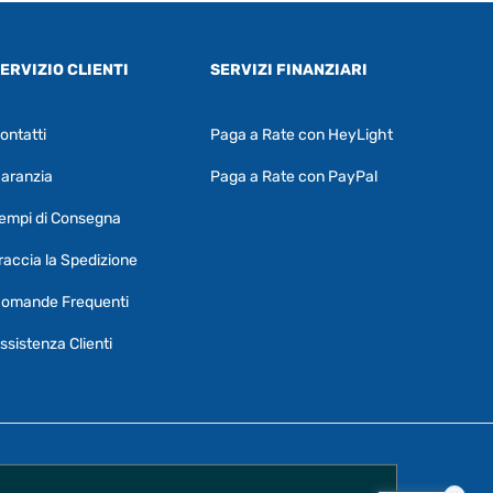
ERVIZIO CLIENTI
SERVIZI FINANZIARI
ontatti
Paga a Rate con HeyLight
Supporto clienti
RF Assist
aranzia
Paga a Rate con PayPal
Ciao, Come posso aiutarti?
empi di Consegna
Puoi chiedermi informazioni generali o
specifiche su certi prodotti.
raccia la Spedizione
Per ottenere dettagli su un determinato
omande Frequenti
prodotto
assicurati di indicarne il nome
completo
ssistenza Clienti