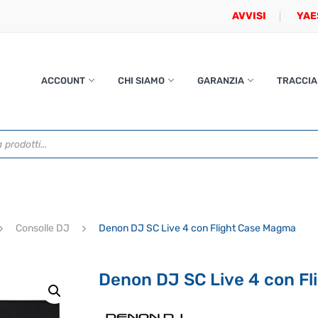
AVVISI
YAE
ACCOUNT
CHI SIAMO
GARANZIA
TRACCIA
Consolle DJ
Denon DJ SC Live 4 con Flight Case Magma
Denon DJ SC Live 4 con F