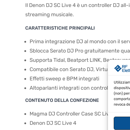
Il Denon DJ SC Live 4 è un controller DJ all-
streaming musicale.
CARATTERISTICHE PRINCIPALI
Prima integrazione DJ al mondo con il se
Sblocca Serato DJ Pro gratuitamente qu
Supporta Tidal, Beatport LINK, Beatsour
Compatibile con Serato DJ, Virtual DJ e E
Effetti sweep e BPM integrati
Utilizzia
Altoparlanti integrati con controllo del vo
dispositi
(non) per
comportam
CONTENUTO DELLA CONFEZIONE
revoca de
Magma DJ Controller Case SC Live 4
Denon DJ SC Live 4