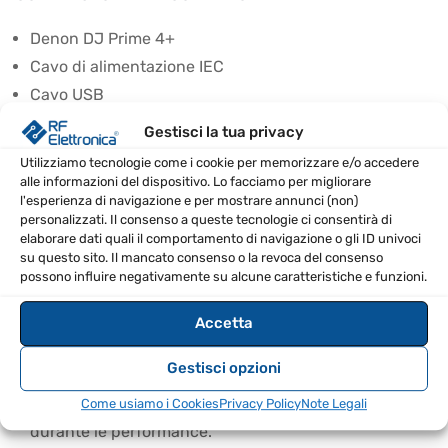
Denon DJ Prime 4+
Cavo di alimentazione IEC
Cavo USB
Manuale utente / Guida rapida
Gestisci la tua privacy
Garanzia ufficiale Denon DJ
Utilizziamo tecnologie come i cookie per memorizzare e/o accedere
alle informazioni del dispositivo. Lo facciamo per migliorare
CONSIGLI D’USO
l'esperienza di navigazione e per mostrare annunci (non)
personalizzati. Il consenso a queste tecnologie ci consentirà di
Utilizzare il sistema operativo Engine DJ per
elaborare dati quali il comportamento di navigazione o gli ID univoci
su questo sito. Il mancato consenso o la revoca del consenso
l’aggiornamento dei software.
possono influire negativamente su alcune caratteristiche e funzioni.
Sfruttare le funzioni di streaming per diverse fonti
musicali.
Accetta
Provare la separazione ‘Stems’ per mixare in modo
Gestisci opzioni
più creativo.
Utilizzare il controllo luci per migliorare l’atmosfera
Come usiamo i Cookies
Privacy Policy
Note Legali
durante le performance.