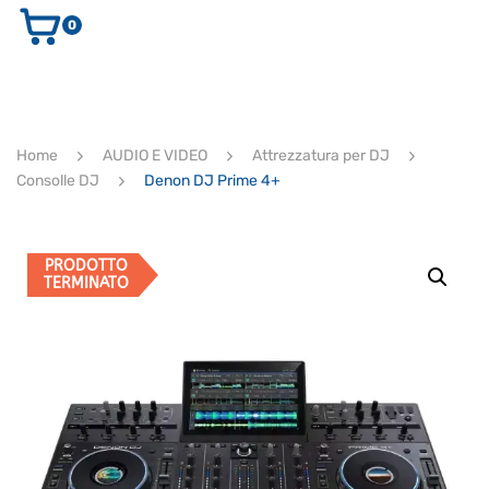
0
AUDIO E VIDEO
STRUMENTI MUSICALI
ELETTRONICA
Home
AUDIO E VIDEO
Attrezzatura per DJ
ULTIMI ARRIVI
Consolle DJ
Denon DJ Prime 4+
Ricerca
prodotti
CERCA
PRODOTTO
TERMINATO