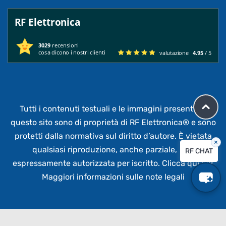
RF Elettronica
3029
recensioni
cosa dicono i nostri clienti
valutazione
4.95
/ 5
Tutti i contenuti testuali e le immagini presenti su
questo sito sono di proprietà di RF Elettronica®
e sono
protetti dalla normativa sul diritto d’autore. È vietata
×
qualsiasi riproduzione, anche parziale,
non
RF CHAT
espressamente autorizzata per iscritto.
Clicca qui per
Maggiori informazioni sulle note legali