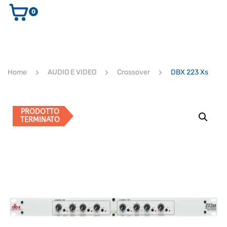
0
AUDIO E VIDEO
STRUMENTI MUSICALI
ELETTRONICA
Home
AUDIO E VIDEO
Crossover
DBX 223 Xs
ULTIMI ARRIVI
Ricerca
prodotti
CERCA
PRODOTTO
TERMINATO