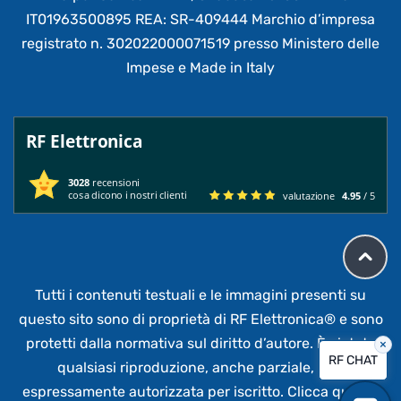
IT01963500895 REA: SR-409444 Marchio d’impresa
registrato n. 302022000071519 presso Ministero delle
Impese e Made in Italy
RF Elettronica
3028
recensioni
cosa dicono i nostri clienti
valutazione
4.95
/ 5
Tutti i contenuti testuali e le immagini presenti su
questo sito sono di proprietà di RF Elettronica®
e sono
protetti dalla normativa sul diritto d’autore. È vietata
×
RF CHAT
qualsiasi riproduzione, anche parziale,
non
espressamente autorizzata per iscritto.
Clicca qui per