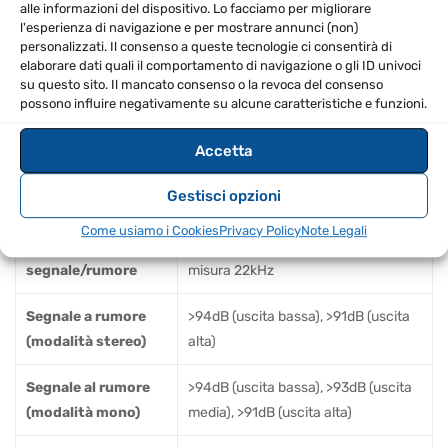
alle informazioni del dispositivo. Lo facciamo per migliorare
Ohm
l'esperienza di navigazione e per mostrare annunci (non)
personalizzati. Il consenso a queste tecnologie ci consentirà di
>+21dBu bilanciato / sbilanciato in
elaborare dati quali il comportamento di navigazione o gli ID univoci
Uscita massima
2kOhms o maggiore
su questo sito. Il mancato consenso o la revoca del consenso
possono influire negativamente su alcune caratteristiche e funzioni.
Larghezza di banda
da 20Hz a 20kHz, +/-0.5dB
Accetta
Risposta in
<3Hz a >90kHz, +0/-3dB
Gestisci opzioni
frequenza
Come usiamo i Cookies
Privacy Policy
Note Legali
Rapporto
Rif: +4dBu, larghezza di banda di
segnale/rumore
misura 22kHz
Segnale a rumore
>94dB (uscita bassa), >91dB (uscita
(modalità stereo)
alta)
Segnale al rumore
>94dB (uscita bassa), >93dB (uscita
(modalità mono)
media), >91dB (uscita alta)