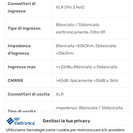
Connettori di
XLR (Pin 2 Hot)
ingresso
Bilanciato / Sbilanciato
Tipo di ingresso
elettronicamente, Filtro RF
Impedenza
Bilanciata >50kOhm, Sbilanciata
d'ingresso
>25kOhm
Ingresso max
>+22dBu Bilanciato o Sbilanciato
CMRRR
>40dB, tipicamente >55dB a 1kHz
Connettori di uscita
XLR
Impedenza-Bilanciata / Sbilanciata,
Tipo di uscita
Filtro RF
Gestisci la tua privacy
Bilanciata 200 Ohm, Sbilanciata 100
Utilizziamo tecnologie come i cookie per memorizzare e/o accedere
Impedenza in uscita