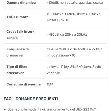
Gamma dinamica
>106dB, non pesato, qualsiasi uscita
<0.004% a +4dBu, 1kHz; <0.04% a
THD+rumore
+20dBU, 1kHz
Crosstalk inter-
<-80dB, da 20Hz a 20kHz
canale
Frequenze di
da 45 a 960Hz o da 450Hz a 9,6kHz
crossover
(impostazione x10)
Tipo di filtro
Linkwitz-Riley, 24dB/Ottava, Stato-
crossover
Variabile
Consumo di energia
15W
FAQ – DOMANDE FREQUENTI
Quali sono le modalità di funzionamento del DBX 223 Xs?