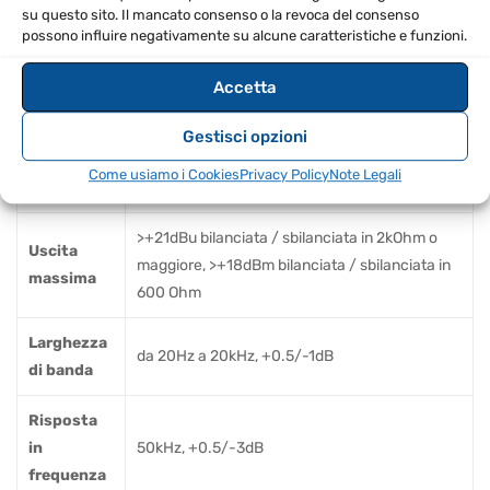
Connettori
su questo sito. Il mancato consenso o la revoca del consenso
1/4" TRS, maschio XLR (Pin 2 Hot)
di uscita
possono influire negativamente su alcune caratteristiche e funzioni.
Tipo di
Accetta
Impedenza Bilanciata / Sbilanciata, Filtro RF
uscita
Gestisci opzioni
Impedenza
Bilanciata 100 Ohm, Sbilanciata 50 Ohm
Come usiamo i Cookies
Privacy Policy
Note Legali
in uscita
>+21dBu bilanciata / sbilanciata in 2kOhm o
Uscita
maggiore, >+18dBm bilanciata / sbilanciata in
massima
600 Ohm
Larghezza
da 20Hz a 20kHz, +0.5/-1dB
di banda
Risposta
in
50kHz, +0.5/-3dB
frequenza