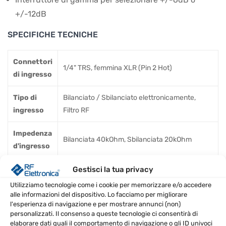
+/-12dB
SPECIFICHE TECNICHE
Connettori
1/4" TRS, femmina XLR (Pin 2 Hot)
di ingresso
Tipo di
Bilanciato / Sbilanciato elettronicamente,
ingresso
Filtro RF
Impedenza
Bilanciata 40kOhm, Sbilanciata 20kOhm
d'ingresso
Ingresso
Gestisci la tua privacy
>+21dBu Equilibrato o Sbilanciato
max
Utilizziamo tecnologie come i cookie per memorizzare e/o accedere
alle informazioni del dispositivo. Lo facciamo per migliorare
l'esperienza di navigazione e per mostrare annunci (non)
CMRRR
>40dB, tipicamente >55dB a 1kHz
personalizzati. Il consenso a queste tecnologie ci consentirà di
elaborare dati quali il comportamento di navigazione o gli ID univoci