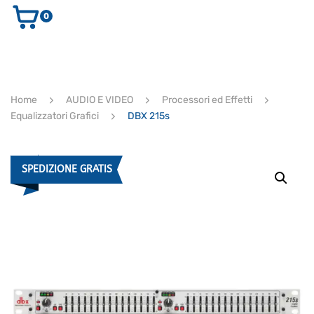
0
AUDIO E VIDEO
STRUMENTI MUSICALI
ELETTRONICA
Home
AUDIO E VIDEO
Processori ed Effetti
ULTIMI ARRIVI
Equalizzatori Grafici
DBX 215s
Ricerca
prodotti
CERCA
SPEDIZIONE GRATIS