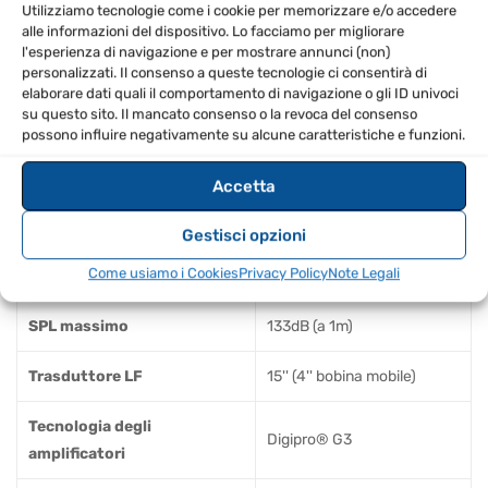
performance
Utilizziamo tecnologie come i cookie per memorizzare e/o accedere
alle informazioni del dispositivo. Lo facciamo per migliorare
Posizionare il subwoofer in un'area ben ventilata per
l'esperienza di navigazione e per mostrare annunci (non)
favorire il raffreddamento
personalizzati. Il consenso a queste tecnologie ci consentirà di
elaborare dati quali il comportamento di navigazione o gli ID univoci
su questo sito. Il mancato consenso o la revoca del consenso
SPECIFICHE TECNICHE
possono influire negativamente su alcune caratteristiche e funzioni.
Modello
SUB915
Accetta
Tipo di diffusore
Subwoofer attivo
Gestisci opzioni
Come usiamo i Cookies
Privacy Policy
Note Legali
Risposta in frequenza
42Hz (-10dB)
SPL massimo
133dB (a 1m)
Trasduttore LF
15'' (4'' bobina mobile)
Tecnologia degli
Digipro® G3
amplificatori