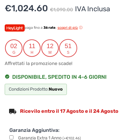
Il
Il
€
1,024.60
Per ottenere dettagli su un determinato prodotto
IVA Inclusa
€
1,090.00
assicurati di indicarne il nome completo
prezzo
prezzo
originale
attuale
paga fino a
36 rate
,
scopri di più
era:
è:
02
11
12
51
€1,090.00.
€1,024.60.
G
H
M
S
Affrettati la promozione scade!
DISPONIBILE, SPEDITO IN 4-6 GIORNI
Condizioni Prodotto:
Nuovo
Ricevilo entro il 17 Agosto e il 24 Agosto
Garanzia Aggiuntiva:
Garanzia Extra 1 Anno
(
+
€
102.46
)