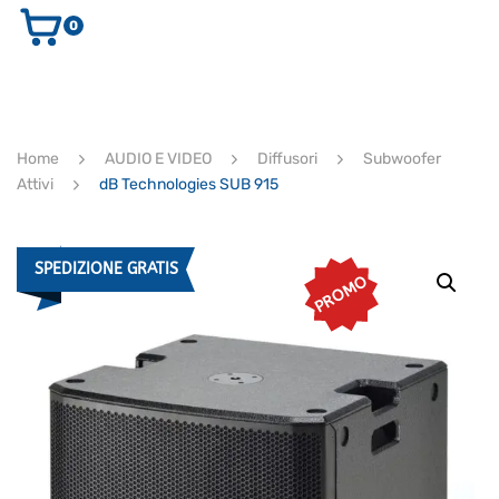
0
AUDIO E VIDEO
STRUMENTI MUSICALI
ELETTRONICA
Home
AUDIO E VIDEO
Diffusori
Subwoofer
ULTIMI ARRIVI
Attivi
dB Technologies SUB 915
Ricerca
prodotti
CERCA
SPEDIZIONE GRATIS
PROMO