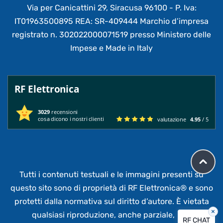
Via per Canicattini 29, Siracusa 96100 - P. Iva:
IT01963500895 REA: SR-409444 Marchio d’impresa
registrato n. 302022000071519 presso Ministero delle
Impese e Made in Italy
RF Elettronica
3029
recensioni
cosa dicono i nostri clienti
valutazione
4.95
/ 5
Tutti i contenuti testuali e le immagini presenti su
questo sito sono di proprietà di RF Elettronica®
e sono
protetti dalla normativa sul diritto d’autore. È vietata
×
qualsiasi riproduzione, anche parziale,
non
RF CHAT