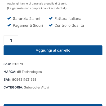
Aggiungi 1 anno di garanzia a quella di 2 anni.
(La garanzia non compre i danni accidentali)
Garanzia 2 anni
Fattura Italiana
Pagamenti Sicuri
Controllo Qualità
dB
Technologies
SUB
Aggiungi al carrello
915
quantità
SKU:
120278
MARCA:
dB Technologies
EAN:
8054317631558
CATEGORIA:
Subwoofer Attivi