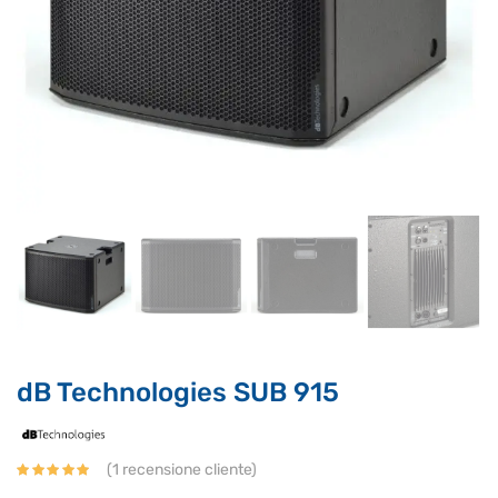
Supporto clienti
RF Assist
dB Technologies SUB 915
Ciao, Come posso aiutarti?
Puoi chiedermi informazioni generali o specifiche su certi
(
1
recensione cliente)
prodotti.