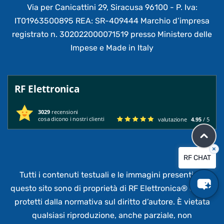
Via per Canicattini 29, Siracusa 96100 - P. Iva:
IT01963500895 REA: SR-409444 Marchio d’impresa
registrato n. 302022000071519 presso Ministero delle
Impese e Made in Italy
RF Elettronica
3029
recensioni
cosa dicono i nostri clienti
valutazione
4.95
/ 5
×
RF CHAT
Tutti i contenuti testuali e le immagini presenti su
questo sito sono di proprietà di RF Elettronica®
e sono
protetti dalla normativa sul diritto d’autore. È vietata
qualsiasi riproduzione, anche parziale,
non