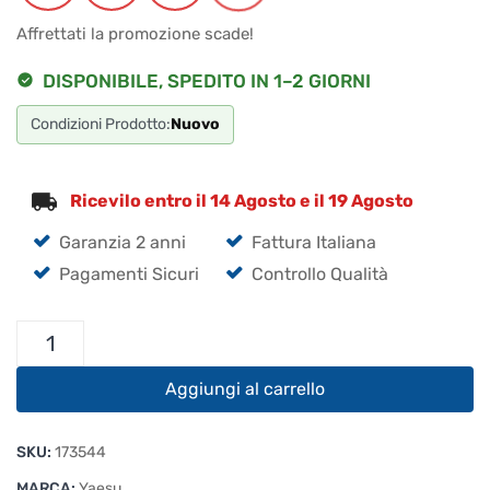
era:
è:
Affrettati la promozione scade!
€105.00.
€99.75.
DISPONIBILE, SPEDITO IN 1–2 GIORNI
Condizioni Prodotto:
Nuovo
Ricevilo entro il 14 Agosto e il 19 Agosto
Garanzia 2 anni
Fattura Italiana
Pagamenti Sicuri
Controllo Qualità
Cuscinetto
Reggispinta
GS-
Aggiungi al carrello
680U
quantità
SKU:
173544
MARCA:
Yaesu