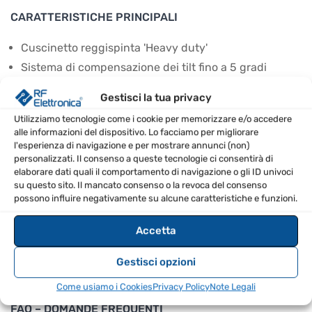
CARATTERISTICHE PRINCIPALI
Cuscinetto reggispinta 'Heavy duty'
Sistema di compensazione dei tilt fino a 5 gradi
Diametro del mast: 35-68 mm
Gestisci la tua privacy
Facile da installare senza rimuovere le antenne
Utilizziamo tecnologie come i cookie per memorizzare e/o accedere
alle informazioni del dispositivo. Lo facciamo per migliorare
SPECIFICHE TECNICHE
l'esperienza di navigazione e per mostrare annunci (non)
personalizzati. Il consenso a queste tecnologie ci consentirà di
elaborare dati quali il comportamento di navigazione o gli ID univoci
Modello
GS-680U
su questo sito. Il mancato consenso o la revoca del consenso
possono influire negativamente su alcune caratteristiche e funzioni.
Peso (kg)
1.285
Accetta
Marca
Yaesu
Gestisci opzioni
Diametro massimo dell'albero [mm]
35-68 mm
Come usiamo i Cookies
Privacy Policy
Note Legali
FAQ – DOMANDE FREQUENTI