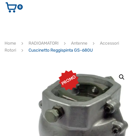
0
AUDIO E VIDEO
STRUMENTI MUSICALI
ELETTRONICA
Home
RADIOAMATORI
Antenne
Accessori
ULTIMI ARRIVI
Rotori
Cuscinetto Reggispinta GS-680U
Ricerca
prodotti
CERCA
PROMO