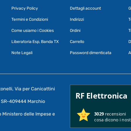
Privacy Policy
Dettagli account
G
Termini e Condizioni
Indirizzi
T
Come usiamo i Cookies
Ordini
T
Liberatoria Esp, Banda TX
Carrello
D
Note Legali
Password dimenticata
A
nelli, Via per Canicattini
RF Elettronica
A: SR-409444 Marchio
3029
recensioni
 Ministero delle Impese e
cosa dicono i nostr