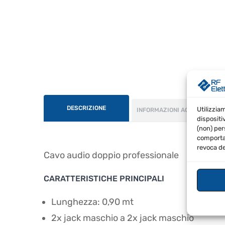
DESCRIZIONE
Utilizzia
INFORMAZIONI AGGIUNTIVE
dispositi
(non) per
comportam
revoca de
Cavo audio doppio professionale
CARATTERISTICHE PRINCIPALI
Lunghezza: 0,90 mt
2x jack maschio a 2x jack maschio