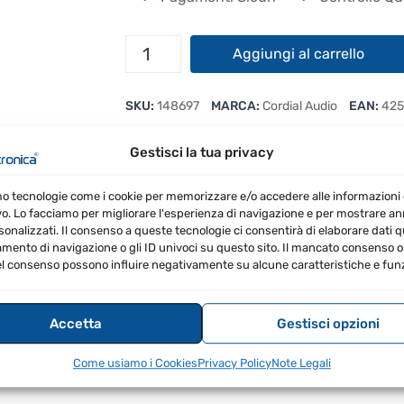
Cordial
Aggiungi al carrello
CFU
0,9
SKU:
148697
MARCA:
Cordial Audio
EAN:
425
PP
quantità
Gestisci la tua privacy
mo tecnologie come i cookie per memorizzare e/o accedere alle informazioni 
RECENSIONI (0)
vo. Lo facciamo per migliorare l'esperienza di navigazione e per mostrare a
sonalizzati. Il consenso a queste tecnologie ci consentirà di elaborare dati qua
ento di navigazione o gli ID univoci su questo sito. Il mancato consenso o 
l consenso possono influire negativamente su alcune caratteristiche e funz
Accetta
Gestisci opzioni
Come usiamo i Cookies
Privacy Policy
Note Legali