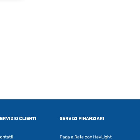
ERVIZIO CLIENTI
SERVIZI FINANZIARI
ontatti
Paga a Rate con HeyLight
Supporto clienti
RF Assist