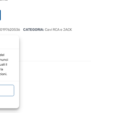
0197620536
CATEGORIA:
Cavi RCA e JACK
del
nnunci
li il
la
ioni.