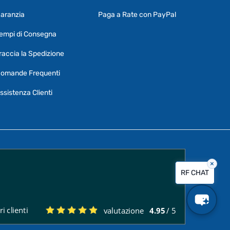
aranzia
Paga a Rate con PayPal
Ciao, Come posso aiutarti?
empi di Consegna
Puoi chiedermi informazioni generali o
specifiche su certi prodotti.
raccia la Spedizione
Per ottenere dettagli su un determinato
omande Frequenti
prodotto
assicurati di indicarne il nome
completo
ssistenza Clienti
×
Vorrei creare un ticket al servizio clienti
RF CHAT
Quali sono i tempi di consegna?
i clienti
valutazione
4.95
/ 5
Posso pagare a rate?