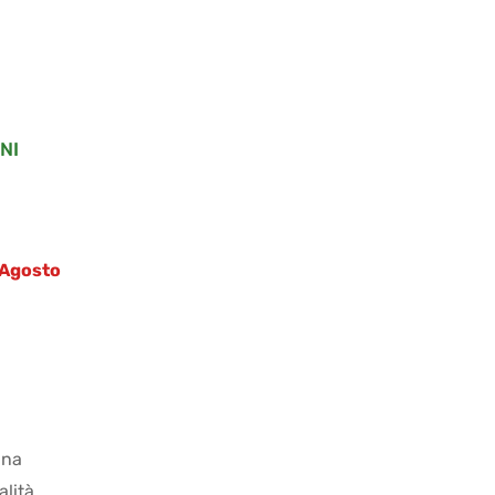
NI
4 Agosto
ana
alità