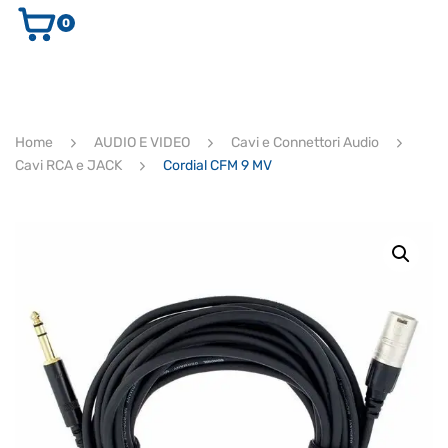
0
AUDIO E VIDEO
STRUMENTI MUSICALI
ELETTRONICA
Home
AUDIO E VIDEO
Cavi e Connettori Audio
ULTIMI ARRIVI
Cavi RCA e JACK
Cordial CFM 9 MV
Ricerca
prodotti
CERCA
Supporto clienti
RF Assist