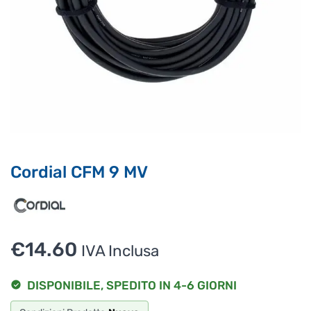
Ciao, Come posso aiutarti?
Puoi chiedermi informazioni generali o specifiche su certi
prodotti.
Per ottenere dettagli su un determinato prodotto
assicurati di indicarne il nome completo
Cordial CFM 9 MV
€
14.60
IVA Inclusa
DISPONIBILE, SPEDITO IN 4-6 GIORNI