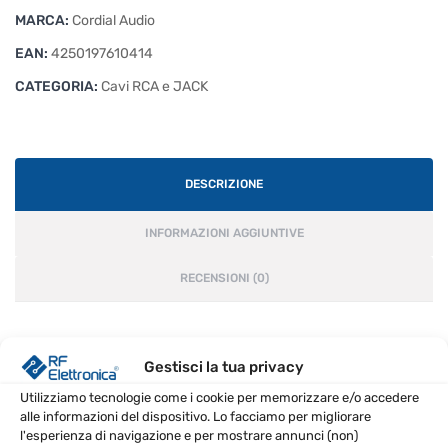
MARCA:
Cordial Audio
EAN:
4250197610414
CATEGORIA:
Cavi RCA e JACK
DESCRIZIONE
INFORMAZIONI AGGIUNTIVE
RECENSIONI (0)
CARATTERISTICHE PRINCIPALI
Gestisci la tua privacy
Utilizziamo tecnologie come i cookie per memorizzare e/o accedere
Lunghezza: 9 metri
alle informazioni del dispositivo. Lo facciamo per migliorare
Jack maschio bilanciato -> XLR maschio
l'esperienza di navigazione e per mostrare annunci (non)