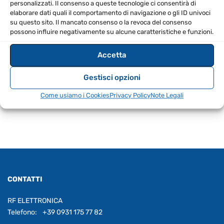
personalizzati. Il consenso a queste tecnologie ci consentirà di
Sezione del cavo: 2 x 0,20 mm²
elaborare dati quali il comportamento di navigazione o gli ID univoci
Con presa Neutrik REAN
su questo sito. Il mancato consenso o la revoca del consenso
possono influire negativamente su alcune caratteristiche e funzioni.
Contatti placcati oro
Custodia in metallo nero
Accetta
Saldato a mano
Gestisci opzioni
Come usiamo i Cookies
Privacy Policy
Note Legali
CONTATTI
RF ELETTRONICA
Telefono:
+39 0931 175 77 82