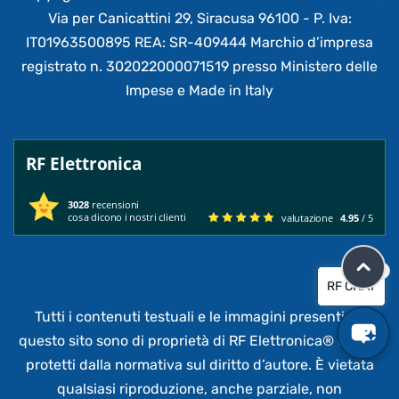
Via per Canicattini 29, Siracusa 96100 - P. Iva:
IT01963500895 REA: SR-409444 Marchio d’impresa
registrato n. 302022000071519 presso Ministero delle
Impese e Made in Italy
RF Elettronica
3028
recensioni
cosa dicono i nostri clienti
valutazione
4.95
/ 5
×
RF CHAT
Tutti i contenuti testuali e le immagini presenti su
questo sito sono di proprietà di RF Elettronica®
e sono
protetti dalla normativa sul diritto d’autore. È vietata
qualsiasi riproduzione, anche parziale,
non