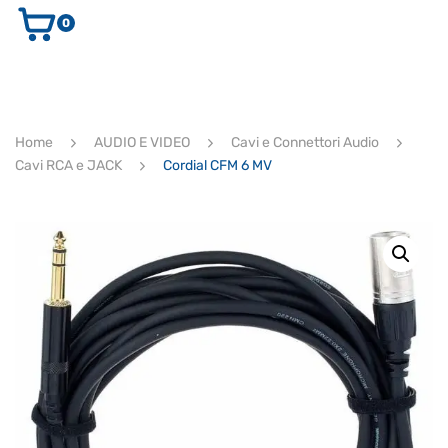
0
AUDIO E VIDEO
STRUMENTI MUSICALI
ELETTRONICA
Home
AUDIO E VIDEO
Cavi e Connettori Audio
ULTIMI ARRIVI
Cavi RCA e JACK
Cordial CFM 6 MV
Ricerca
prodotti
CERCA
Supporto clienti
RF Assist