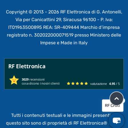
Copyright © 2013 - 2026 RF Elettronica di G. Antonelli,
Via per Canicattini 29, Siracusa 96100 - P. Iva:
IT01963500895 REA: SR-409444 Marchio d’impresa
registrato n. 302022000071519 presso Ministero delle
Impese e Made in Italy
RF Elettronica
3029
recensioni
cosa dicono i nostri clienti
valutazione
4.95
/ 5
×
RF CHAT
Tutti i contenuti testuali e le immagini presenti su
questo sito sono di proprietà di RF Elettronica®
e sono