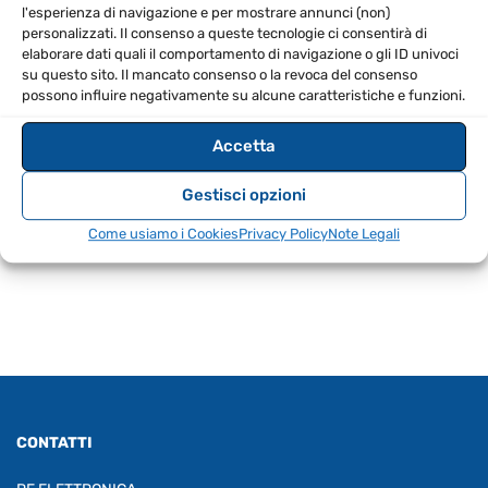
Jack maschio bilanciato su XLR maschio
l'esperienza di navigazione e per mostrare annunci (non)
personalizzati. Il consenso a queste tecnologie ci consentirà di
Sezione del cavo: 2 x 0,20 mm²
elaborare dati quali il comportamento di navigazione o gli ID univoci
Con connettori Neutrik (Rean)
su questo sito. Il mancato consenso o la revoca del consenso
possono influire negativamente su alcune caratteristiche e funzioni.
Contatti placcati oro
Cassa: metallo nero
Accetta
Saldato a mano
Lunghezza: 6 mt
Gestisci opzioni
Come usiamo i Cookies
Privacy Policy
Note Legali
CONTATTI