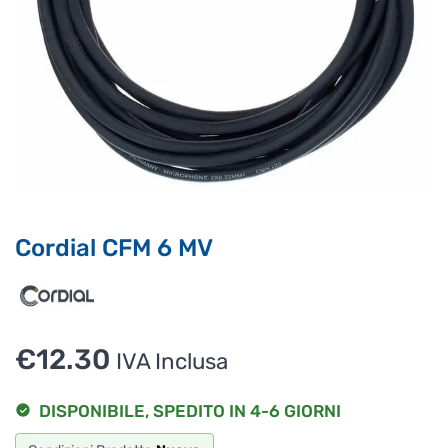
Ciao, Come posso aiutarti?
Puoi chiedermi informazioni generali o specifiche su certi
prodotti.
Per ottenere dettagli su un determinato prodotto
assicurati di indicarne il nome completo
Cordial CFM 6 MV
€
12.30
IVA Inclusa
DISPONIBILE, SPEDITO IN 4-6 GIORNI