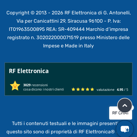
Copyright © 2013 - 2026 RF Elettronica di G. Antonelli,
Via per Canicattini 29, Siracusa 96100 - P. Iva:
IT01963500895 REA: SR-409444 Marchio d’impresa
registrato n. 302022000071519 presso Ministero delle
Impese e Made in Italy
RF Elettronica
3029
recensioni
cosa dicono i nostri clienti
valutazione
4.95
/ 5
×
RF CHAT
Tutti i contenuti testuali e le immagini presenti su
questo sito sono di proprietà di RF Elettronica®
e sono