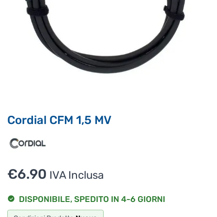
Ciao, Come posso aiutarti?
Puoi chiedermi informazioni generali o specifiche su certi
prodotti.
Per ottenere dettagli su un determinato prodotto
assicurati di indicarne il nome completo
Cordial CFM 1,5 MV
€
6.90
IVA Inclusa
DISPONIBILE, SPEDITO IN 4-6 GIORNI