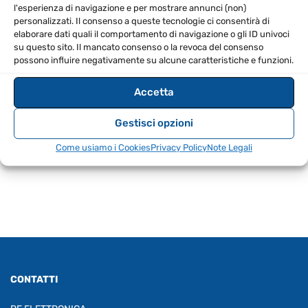
Connettori: jack maschio bilanciato a XLR maschio
l'esperienza di navigazione e per mostrare annunci (non)
personalizzati. Il consenso a queste tecnologie ci consentirà di
Sezione del cavo: 2 x 0,20 mm²
elaborare dati quali il comportamento di navigazione o gli ID univoci
Con connettori Neutrik Rean
su questo sito. Il mancato consenso o la revoca del consenso
possono influire negativamente su alcune caratteristiche e funzioni.
Contatti placcati oro
Cassa: metallo nero
Accetta
Saldato a mano
Lunghezza: 1,5 metri
Gestisci opzioni
Come usiamo i Cookies
Privacy Policy
Note Legali
CONTATTI