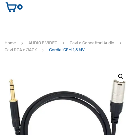
0
AUDIO E VIDEO
STRUMENTI MUSICALI
ELETTRONICA
Home
AUDIO E VIDEO
Cavi e Connettori Audio
ULTIMI ARRIVI
Cavi RCA e JACK
Cordial CFM 1,5 MV
Ricerca
prodotti
CERCA
Supporto clienti
RF Assist