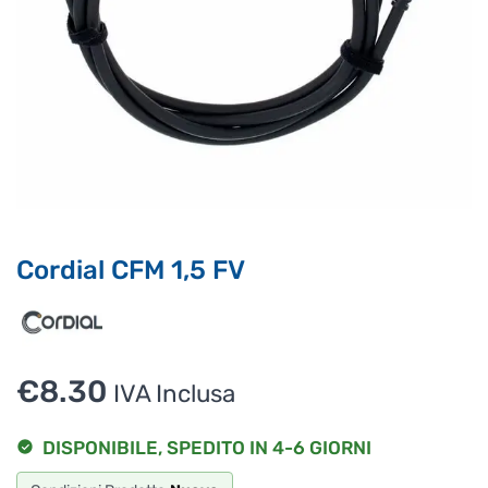
Ciao, Come posso aiutarti?
Puoi chiedermi informazioni generali o specifiche su certi
prodotti.
Per ottenere dettagli su un determinato prodotto
assicurati di indicarne il nome completo
Cordial CFM 1,5 FV
€
8.30
IVA Inclusa
DISPONIBILE, SPEDITO IN 4-6 GIORNI