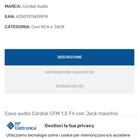
MARCA:
Cordial Audio
EAN:
4250197609814
CATEGORIA:
Cavi RCA e JACK
DESCRIZIONE
INFORMAZIONI AGGIUNTIVE
RECENSIONI (0)
Cavo audio Cordial CFM 1,5 FV con Jack maschio
bilanciato su XLR femmina.
Gestisci la tua privacy
Utilizziamo tecnologie come i cookie per memorizzare e/o accedere
CARATTERISTICHE PRINCIPALI