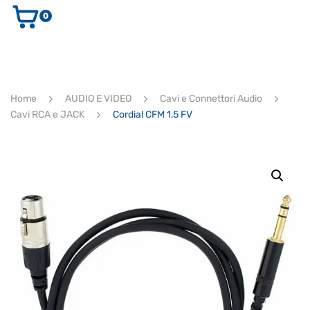
0
AUDIO E VIDEO
STRUMENTI MUSICALI
ELETTRONICA
Home
AUDIO E VIDEO
Cavi e Connettori Audio
ULTIMI ARRIVI
Cavi RCA e JACK
Cordial CFM 1,5 FV
Ricerca
prodotti
CERCA
Supporto clienti
RF Assist