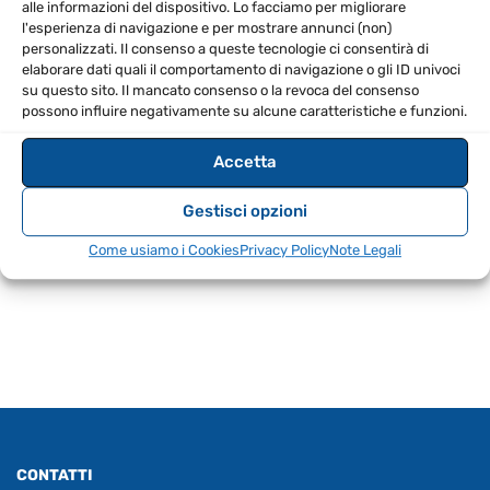
alle informazioni del dispositivo. Lo facciamo per migliorare
l'esperienza di navigazione e per mostrare annunci (non)
Jack maschio bilanciato su XLR femmina
personalizzati. Il consenso a queste tecnologie ci consentirà di
Sezione del cavo: 2 x 0,20 mm²
elaborare dati quali il comportamento di navigazione o gli ID univoci
su questo sito. Il mancato consenso o la revoca del consenso
Con connettori Neutrik (Rean)
possono influire negativamente su alcune caratteristiche e funzioni.
Contatti placcati oro
Cassa: metallo nero
Accetta
Saldato a mano
Gestisci opzioni
Lunghezza: 1,5 metri
Come usiamo i Cookies
Privacy Policy
Note Legali
CONTATTI