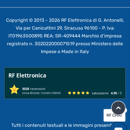
Copyright © 2013 - 2026 RF Elettronica di G. Antonelli,
Via per Canicattini 29, Siracusa 96100 - P. Iva:
IT01963500895 REA: SR-409444 Marchio d’impresa
registrato n. 302022000071519 presso Ministero delle
Impese e Made in Italy
RF Elettronica
3028
recensioni
cosa dicono i nostri clienti
valutazione
4.95
/ 5
×
RF CHAT
Tutti i contenuti testuali e le immagini presenti su