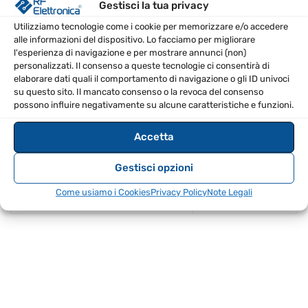
Lunghezza: 7,5 mt
Gestisci la tua privacy
XLR maschio a jack 6,3mm maschio mono
Utilizziamo tecnologie come i cookie per memorizzare e/o accedere
alle informazioni del dispositivo. Lo facciamo per migliorare
Con connettori Neutrik (Rean)
l'esperienza di navigazione e per mostrare annunci (non)
Saldato a mano
personalizzati. Il consenso a queste tecnologie ci consentirà di
elaborare dati quali il comportamento di navigazione o gli ID univoci
Manicotto modellato antipiega
su questo sito. Il mancato consenso o la revoca del consenso
Anello di codifica con inserto di siglatura
possono influire negativamente su alcune caratteristiche e funzioni.
SPECIFICHE TECNICHE
Accetta
Lunghezza
7,5 mt
Gestisci opzioni
Come usiamo i Cookies
Privacy Policy
Note Legali
Sezione trasversale
2 x 0,2 mm