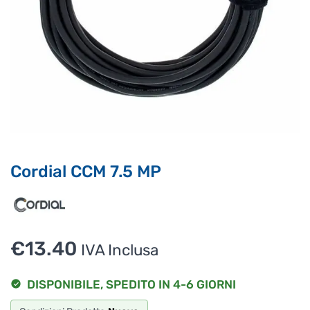
Ciao, Come posso aiutarti?
Puoi chiedermi informazioni generali o specifiche su certi
prodotti.
Per ottenere dettagli su un determinato prodotto
assicurati di indicarne il nome completo
Cordial CCM 7.5 MP
€
13.40
IVA Inclusa
DISPONIBILE, SPEDITO IN 4-6 GIORNI