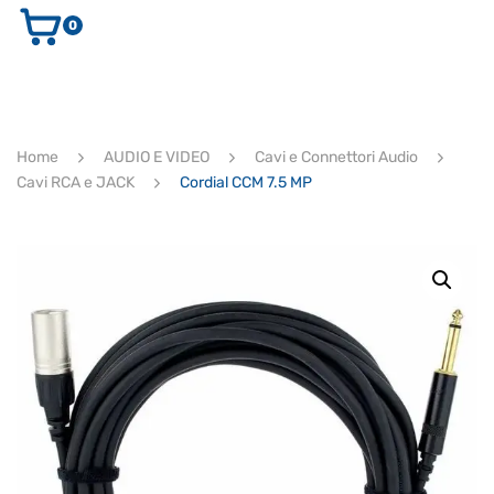
0
AUDIO E VIDEO
STRUMENTI MUSICALI
ELETTRONICA
Home
AUDIO E VIDEO
Cavi e Connettori Audio
ULTIMI ARRIVI
Cavi RCA e JACK
Cordial CCM 7.5 MP
Ricerca
prodotti
CERCA
Supporto clienti
RF Assist