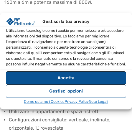
160m a 6m e potenza massima di 800W.
CARATTERISTICHE PRINCIPALI
Gestisci la tua privacy
Compatibile con antenne da 160m a 6m
Utilizziamo tecnologie come i cookie per memorizzare e/o accedere
alle informazioni del dispositivo. Lo facciamo per migliorare
Potenza massima di 800W
l'esperienza di navigazione e per mostrare annunci (non)
Non richiede messa a terra
personalizzati. Il consenso a queste tecnologie ci consentirà di
Possibilità di diverse configurazioni di antenne
elaborare dati quali il comportamento di navigazione o gli ID univoci
su questo sito. Il mancato consenso o la revoca del consenso
possono influire negativamente su alcune caratteristiche e funzioni.
CONTENUTO DELLA CONFEZIONE
Accetta
HYBRID-MINI-Base
Cavo di alimentazione terminale
Gestisci opzioni
CONSIGLI D’USO
Come usiamo i Cookies
Privacy Policy
Note Legali
Utilizzare in appartamenti o spazi ristretti
Configurazioni consigliate: verticale, inclinato,
orizzontale, 'L' rovesciata