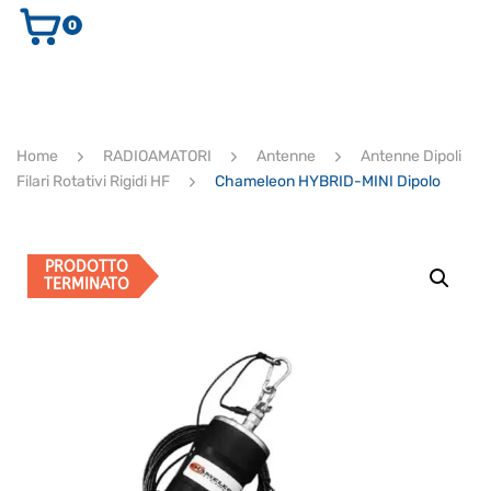
0
AUDIO E VIDEO
STRUMENTI MUSICALI
ELETTRONICA
Home
RADIOAMATORI
Antenne
Antenne Dipoli
ULTIMI ARRIVI
Filari Rotativi Rigidi HF
Chameleon HYBRID-MINI Dipolo
Ricerca
prodotti
CERCA
PRODOTTO
TERMINATO