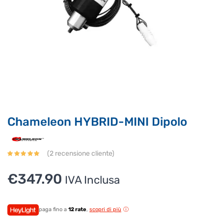
Supporto clienti
RF Assist
Ciao, Come posso aiutarti?
Puoi chiedermi informazioni generali o specifiche su certi
prodotti.
Per ottenere dettagli su un determinato prodotto
assicurati di indicarne il nome completo
Chameleon HYBRID-MINI Dipolo
(
2
recensione cliente)
€
347.90
IVA Inclusa
paga fino a
12 rate
,
scopri di più