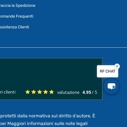
specifiche su certi prodotti.
raccia la Spedizione
Per ottenere dettagli su un determinato
omande Frequenti
prodotto
assicurati di indicarne il nome
completo
ssistenza Clienti
×
Vorrei creare un ticket al servizio clienti
RF CHAT
Quali sono i tempi di consegna?
i clienti
valutazione
4.95
/ 5
Posso pagare a rate?
protetti dalla normativa sul diritto d’autore. È
per Maggiori informazioni sulle note legali