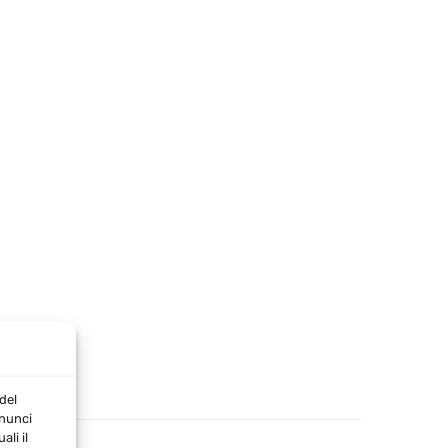
del
nnunci
li il