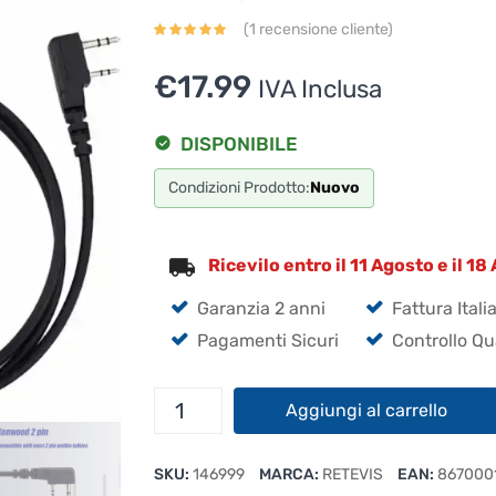
(
1
recensione cliente)
€
17.99
IVA Inclusa
DISPONIBILE
Condizioni Prodotto:
Nuovo
Ricevilo entro il 11 Agosto e il 18
Garanzia 2 anni
Fattura Itali
Pagamenti Sicuri
Controllo Qu
Cavo
Aggiungi al carrello
di
Programmazione
SKU:
146999
MARCA:
RETEVIS
EAN:
867000
Retevis