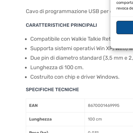
comportam
revoca de
Cavo di programmazione USB per collegare ri
CARATTERISTICHE PRINCIPALI
Compatibile con Walkie Talkie Retevis RT24
Supporta sistemi operativi Win XP/Win7/
Due pin di diametro standard (3,5 mm e 2
Lunghezza di 100 cm.
Costruito con chip e driver Windows.
SPECIFICHE TECNICHE
EAN
8670001469995
Lunghezza
100 cm
Peso (kg)
0.031