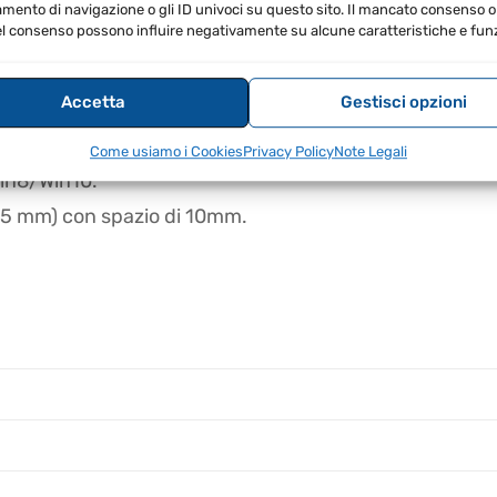
ento di navigazione o gli ID univoci su questo sito. Il mancato consenso o 
l consenso possono influire negativamente su alcune caratteristiche e funz
cetrasmittenti e PC, ideale per la programmazione del
Accetta
Gestisci opzioni
 RT22 RT27 RT5 e altri modelli.
Come usiamo i Cookies
Privacy Policy
Note Legali
Win8/Win10.
,5 mm) con spazio di 10mm.