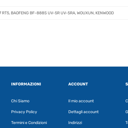
27 RT5, BAOFENG BF-888S UV-5R UV-5RA, WOUXUN, KENWOOD
INFORMAZIONI
ACCOUNT
S
Chi Siamo
Il mio account
C
Privacy Policy
Dettagli account
G
Termini e Condizioni
Indirizzi
T