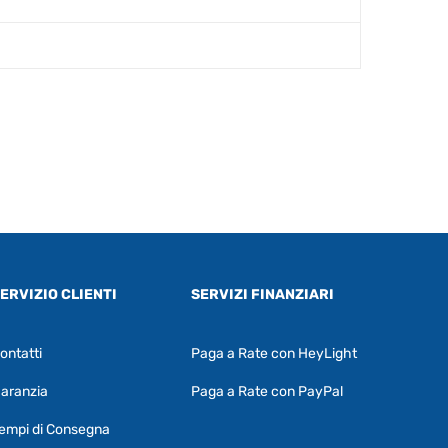
ERVIZIO CLIENTI
SERVIZI FINANZIARI
ontatti
Paga a Rate con HeyLight
Supporto clienti
RF Assist
aranzia
Paga a Rate con PayPal
Ciao, Come posso aiutarti?
empi di Consegna
Puoi chiedermi informazioni generali o