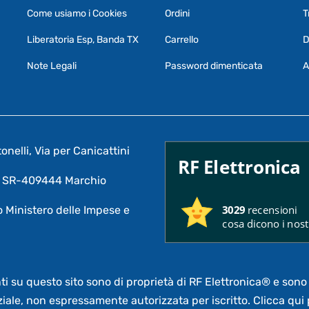
Come usiamo i Cookies
Ordini
T
Liberatoria Esp, Banda TX
Carrello
D
Note Legali
Password dimenticata
A
nelli, Via per Canicattini
RF Elettronica
A: SR-409444 Marchio
3029
recensioni
 Ministero delle Impese e
cosa dicono i nostr
nti su questo sito sono di proprietà di RF Elettronica®
e sono 
ziale,
non espressamente autorizzata per iscritto.
Clicca qui 