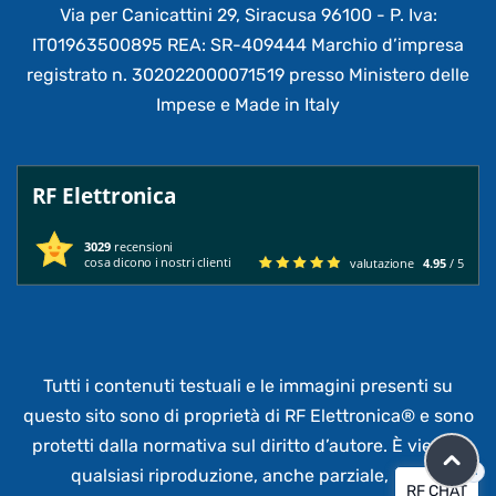
Via per Canicattini 29, Siracusa 96100 - P. Iva:
IT01963500895 REA: SR-409444 Marchio d’impresa
registrato n. 302022000071519 presso Ministero delle
Impese e Made in Italy
RF Elettronica
3029
recensioni
cosa dicono i nostri clienti
valutazione
4.95
/ 5
Tutti i contenuti testuali e le immagini presenti su
questo sito sono di proprietà di RF Elettronica®
e sono
protetti dalla normativa sul diritto d’autore. È vietata
×
qualsiasi riproduzione, anche parziale,
non
RF CHAT