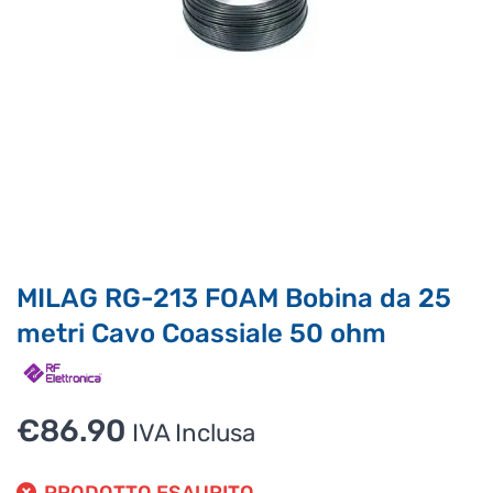
Ciao, Come posso aiutarti?
Puoi chiedermi informazioni generali o specifiche su certi
prodotti.
Per ottenere dettagli su un determinato prodotto
assicurati di indicarne il nome completo
MILAG RG-213 FOAM Bobina da 25
metri Cavo Coassiale 50 ohm
€
86.90
IVA Inclusa