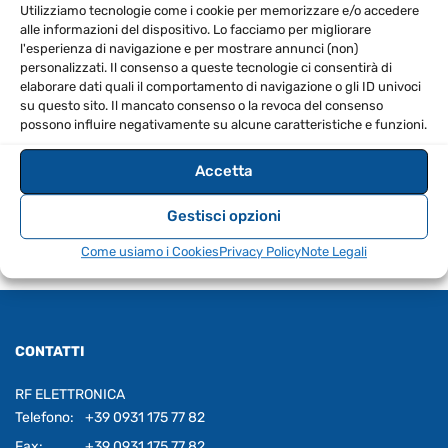
un dielettrico in schiuma di PE. L’attenuazione è molto
Utilizziamo tecnologie come i cookie per memorizzare e/o accedere
alle informazioni del dispositivo. Lo facciamo per migliorare
più bassa dell’RG-213, quasi quanto quella dell’ Aircom
l'esperienza di navigazione e per mostrare annunci (non)
Premium (v.tavola).
personalizzati. Il consenso a queste tecnologie ci consentirà di
Schermatura doppia realizzata con treccia e foglio di
elaborare dati quali il comportamento di navigazione o gli ID univoci
su questo sito. Il mancato consenso o la revoca del consenso
rame. Disponibile a metri o in bobine di 25, 50 o 100m.
possono influire negativamente su alcune caratteristiche e funzioni.
Accetta
Gestisci opzioni
Come usiamo i Cookies
Privacy Policy
Note Legali
CONTATTI
RF ELETTRONICA
Telefono:
+39 0931 175 77 82
Fax:
+39 0931 175 77 82