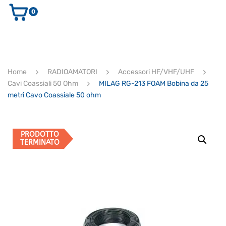
0
AUDIO E VIDEO
STRUMENTI MUSICALI
ELETTRONICA
Home
RADIOAMATORI
Accessori HF/VHF/UHF
ULTIMI ARRIVI
Cavi Coassiali 50 Ohm
MILAG RG-213 FOAM Bobina da 25
Ricerca
metri Cavo Coassiale 50 ohm
prodotti
CERCA
PRODOTTO
TERMINATO
Supporto clienti
RF Assist