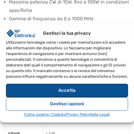
Massima potenza CW di 15W, fino a 100W in condizioni
specifiche
Gamma di frequenza da 0 a 1000 MHz
VSWR inferiore a 1,15
Gestisci la tua privacy
Connettore PL maschio
Utilizziamo tecnologie come i cookie per memorizzare e/o accedere
SPECIFICHE TECNICHE
alle informazioni del dispositivo. Lo facciamo per migliorare
l'esperienza di navigazione e per mostrare annunci (non)
personalizzati. Il consenso a queste tecnologie ci consentirà di
Modello
DL-50
elaborare dati quali il comportamento di navigazione o gli ID univoci
su questo sito. Il mancato consenso o la revoca del consenso
possono influire negativamente su alcune caratteristiche e funzioni.
Impedance
50 Ω
Accetta
CW: 15W, max. 100W (variabile in base al
Max potenza
ciclo On:Off)
Gestisci opzioni
Range di
Come usiamo i Cookies
Privacy Policy
Note Legali
0-1000 MHz
frequenza
VSWR
< 1,15