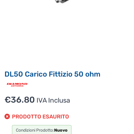
Supporto clienti
RF Assist
Ciao, Come posso aiutarti?
Puoi chiedermi informazioni generali o specifiche su certi
prodotti.
Per ottenere dettagli su un determinato prodotto
assicurati di indicarne il nome completo
DL50 Carico Fittizio 50 ohm
€
36.80
IVA Inclusa
PRODOTTO ESAURITO
Condizioni Prodotto:
Nuovo