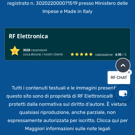
registrato n. 302022000071519 presso Ministero delle
Impese e Made in Italy
RF Elettronica
3028
recensioni
cosa dicono i nostri clienti
valutazione
4.95
/ 5
×
RF CHAT
Tutti i contenuti testuali e le immagini presenti su
questo sito sono di proprietà di RF Elettronica®
e sono
protetti dalla normativa sul diritto d’autore. È vietata
qualsiasi riproduzione, anche parziale,
non
espressamente autorizzata per iscritto.
Clicca qui per
Maggiori informazioni sulle note legali