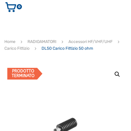
0
AUDIO E VIDEO
STRUMENTI MUSICALI
ELETTRONICA
Home
RADIOAMATORI
Accessori HF/VHF/UHF
ULTIMI ARRIVI
Carico Fittizio
DL50 Carico Fittizio 50 ohm
Ricerca
prodotti
CERCA
PRODOTTO
TERMINATO