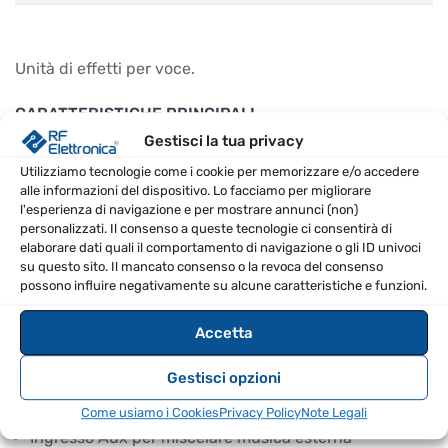
Unità di effetti per voce.
CARATTERISTICHE PRINCIPALI
Gestisci la tua privacy
Facile operazione one-touch
Utilizziamo tecnologie come i cookie per memorizzare e/o accedere
Sei tipi di effetti vocali di alta qualità ereditati dal VE-
alle informazioni del dispositivo. Lo facciamo per migliorare
l'esperienza di navigazione e per mostrare annunci (non)
20 (Reverb, Delay, Double / Harmony, Dynamics, Pitch
personalizzati. Il consenso a queste tecnologie ci consentirà di
Correct, Tone / SFX)
elaborare dati quali il comportamento di navigazione o gli ID univoci
su questo sito. Il mancato consenso o la revoca del consenso
Phrase Looper per armonizzazione e beatbox
possono influire negativamente su alcune caratteristiche e funzioni.
Funzione Suono preferito per accesso immediato ai
suoni
Accetta
Ideale per performance dal vivo e impostazioni da
Gestisci opzioni
tavolo
Microfono interno per gratificazione immediata
Come usiamo i Cookies
Privacy Policy
Note Legali
Ingresso Aux per miscelare musica esterna