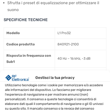
Sfrutta i preset di equalizzazione per ottimizzare il
suono
SPECIFICHE TECNICHE
Modello
L1 Pro32
Codice prodotto
840921-2100
Risposta in frequenza con
40 Hz – 16 kHz, -3 dB
Sub1
Risposta in frequenza con
37 Hz – 16 kHz, -3 dB
Gestisci la tua privacy
Sub2
Utilizziamo tecnologie come i cookie per memorizzare e/o accedere
alle informazioni del dispositivo. Lo facciamo per migliorare
Gamma di frequenza con
30 Hz – 18 kHz, -10 dB
l'esperienza di navigazione e per mostrare annunci (non)
Sub1
personalizzati. Il consenso a queste tecnologie ci consentirà di
elaborare dati quali il comportamento di navigazione o gli ID univoci
Gamma di frequenza con
su questo sito. Il mancato consenso o la revoca del consenso