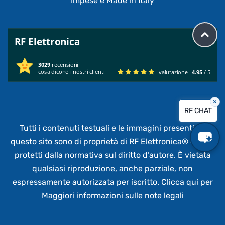
Impese e Made in Italy
RF Elettronica
3029
recensioni
cosa dicono i nostri clienti
valutazione
4.95
/ 5
×
RF CHAT
Tutti i contenuti testuali e le immagini presenti su
questo sito sono di proprietà di RF Elettronica®
e sono
protetti dalla normativa sul diritto d’autore. È vietata
qualsiasi riproduzione, anche parziale,
non
espressamente autorizzata per iscritto.
Clicca qui per
Maggiori informazioni sulle note legali