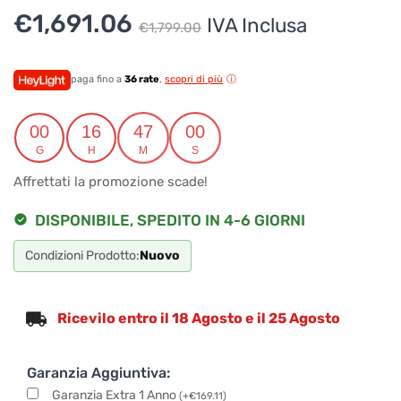
Il
Il
€
1,691.06
IVA Inclusa
Supporto clienti
RF Assist
€
1,799.00
prezzo
prezzo
originale
attuale
Ciao, Come posso aiutarti?
paga fino a
36 rate
,
scopri di più
Puoi chiedermi informazioni generali o specifiche su certi
era:
è:
prodotti.
00
16
47
00
€1,799.00.
€1,691.06.
Per ottenere dettagli su un determinato prodotto
G
H
M
S
assicurati di indicarne il nome completo
Affrettati la promozione scade!
DISPONIBILE, SPEDITO IN 4-6 GIORNI
Condizioni Prodotto:
Nuovo
Ricevilo entro il 18 Agosto e il 25 Agosto
Garanzia Aggiuntiva:
Garanzia Extra 1 Anno
(
+
€
169.11
)