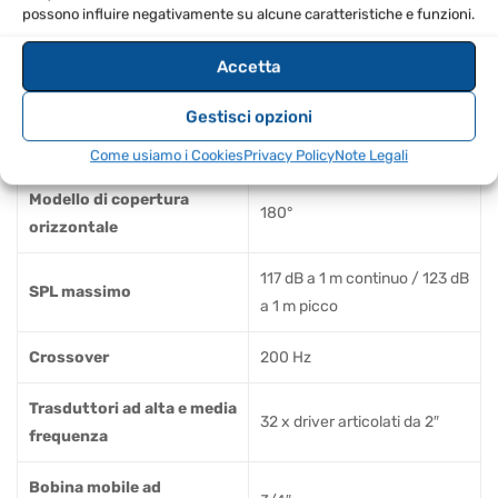
30 Hz – 18 kHz, -10 dB
possono influire negativamente su alcune caratteristiche e funzioni.
Sub2
Accetta
Tipo di fascio verticale
forma dritta
Gestisci opzioni
Modello di copertura
0°
verticale
Come usiamo i Cookies
Privacy Policy
Note Legali
Modello di copertura
180°
orizzontale
117 dB a 1 m continuo / 123 dB
SPL massimo
a 1 m picco
Crossover
200 Hz
Trasduttori ad alta e media
32 x driver articolati da 2″
frequenza
Bobina mobile ad