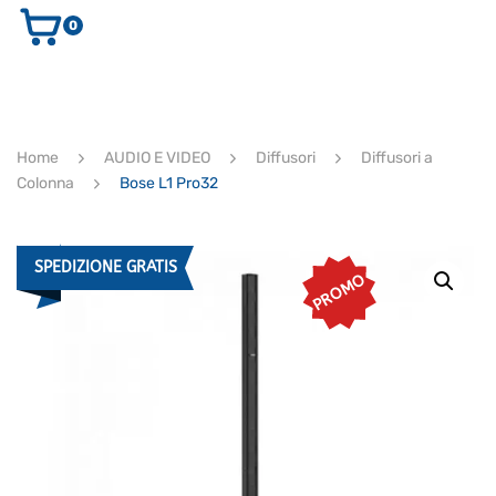
0
AUDIO E VIDEO
STRUMENTI MUSICALI
ELETTRONICA
Home
AUDIO E VIDEO
Diffusori
Diffusori a
ULTIMI ARRIVI
Colonna
Bose L1 Pro32
Ricerca
prodotti
CERCA
SPEDIZIONE GRATIS
PROMO