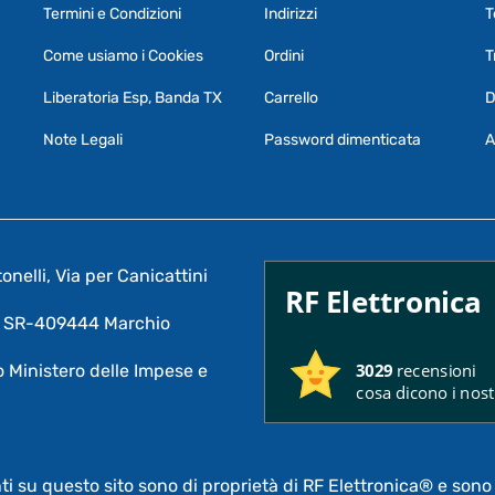
Termini e Condizioni
Indirizzi
T
Come usiamo i Cookies
Ordini
T
Liberatoria Esp, Banda TX
Carrello
D
Note Legali
Password dimenticata
A
nelli, Via per Canicattini
RF Elettronica
A: SR-409444 Marchio
3029
recensioni
 Ministero delle Impese e
cosa dicono i nostr
nti su questo sito sono di proprietà di RF Elettronica®
e sono 