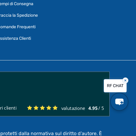
empi di Consegna
Puoi chiedermi informazioni generali o
specifiche su certi prodotti.
raccia la Spedizione
Per ottenere dettagli su un determinato
omande Frequenti
prodotto
assicurati di indicarne il nome
completo
ssistenza Clienti
×
Vorrei creare un ticket al servizio clienti
RF CHAT
Quali sono i tempi di consegna?
i clienti
valutazione
4.95
/ 5
Posso pagare a rate?
protetti dalla normativa sul diritto d’autore. È