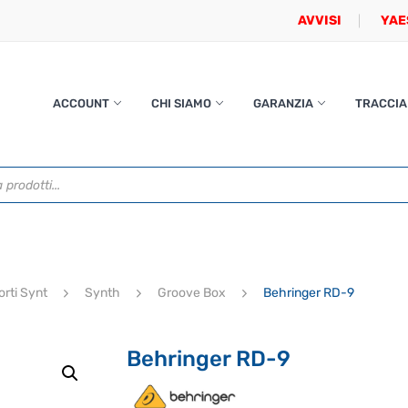
AVVISI
YAE
ACCOUNT
CHI SIAMO
GARANZIA
TRACCIA
orti Synt
Synth
Groove Box
Behringer RD-9
Behringer RD-9