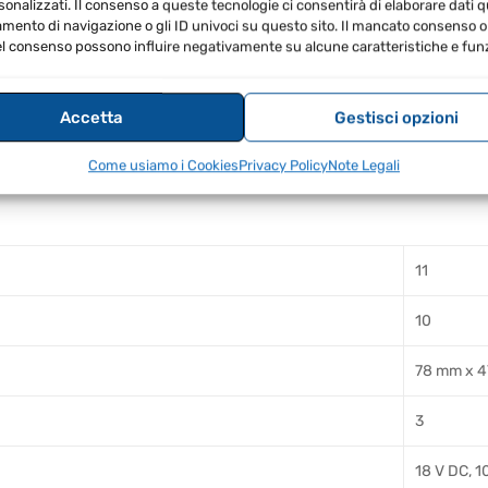
sonalizzati. Il consenso a queste tecnologie ci consentirà di elaborare dati qua
ento di navigazione o gli ID univoci su questo sito. Il mancato consenso o 
l consenso possono influire negativamente su alcune caratteristiche e funz
Accetta
Gestisci opzioni
Come usiamo i Cookies
Privacy Policy
Note Legali
11
10
78 mm x 
3
18 V DC, 