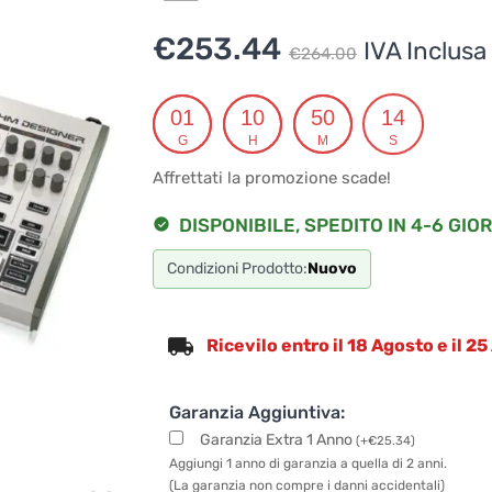
Il
Il
€
253.44
IVA Inclusa
€
264.00
prezzo
prezzo
originale
attuale
01
10
50
13
G
H
M
S
era:
è:
Affrettati la promozione scade!
€264.00
€253.44
DISPONIBILE, SPEDITO IN 4-6 GIOR
Condizioni Prodotto:
Nuovo
Ricevilo entro il 18 Agosto e il 2
Garanzia Aggiuntiva:
Garanzia Extra 1 Anno
(
+
€
25.34
)
Aggiungi 1 anno di garanzia a quella di 2 anni.
(La garanzia non compre i danni accidentali)