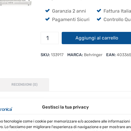
Garanzia 2 anni
Fattura Itali
Pagamenti Sicuri
Controllo Qu
Behringer
Aggiungi al carrello
RD-
9
SKU:
133917
MARCA:
Behringer
EAN:
40336
quantità
RECENSIONI (0)
Gestisci la tua privacy
 nel presente i suoni della più famosa drum machine di
mo tecnologie come i cookie per memorizzare e/o accedere alle informazioni 
vo. Lo facciamo per migliorare l'esperienza di navigazione e per mostrare a