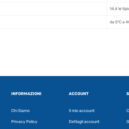
14,4 W típi
da 5°C a 4
INFORMAZIONI
ACCOUNT
S
Chi Siamo
Il mio account
C
Privacy Policy
Dettagli account
G