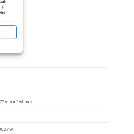
li il
la
ioni.
477 mm x 264 mm
1000 mA