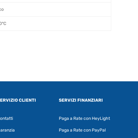
co
0°C
ERVIZIO CLIENTI
SERVIZI FINANZIARI
ontatti
Paga a Rate con HeyLight
Supporto clienti
RF Assist
aranzia
Paga a Rate con PayPal
Ciao, Come posso aiutarti?