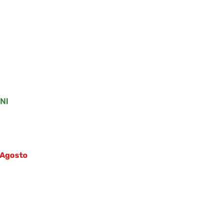
.
.
NI
5 Agosto