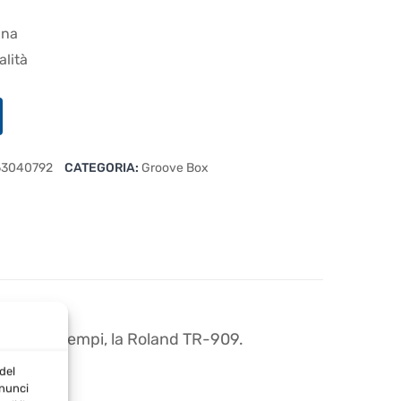
ana
alità
53040792
CATEGORIA:
Groove Box
 tutti i tempi, la Roland TR-909.
del
nnunci