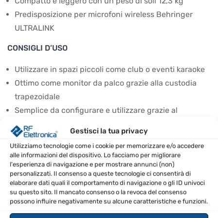
Compatto e leggero con un peso di soli 12,3 kg
Predisposizione per microfoni wireless Behringer
ULTRALINK
CONSIGLI D’USO
Utilizzare in spazi piccoli come club o eventi karaoke
Ottimo come monitor da palco grazie alla custodia
trapezoidale
Semplice da configurare e utilizzare grazie al
pannello di controllo chiaro
Gestisci la tua privacy
Collegare altri sistemi tramite l'uscita XLR
Utilizziamo tecnologie come i cookie per memorizzare e/o accedere
alle informazioni del dispositivo. Lo facciamo per migliorare
SPECIFICHE TECNICHE
l'esperienza di navigazione e per mostrare annunci (non)
personalizzati. Il consenso a queste tecnologie ci consentirà di
elaborare dati quali il comportamento di navigazione o gli ID univoci
Produttore
Behringer
su questo sito. Il mancato consenso o la revoca del consenso
possono influire negativamente su alcune caratteristiche e funzioni.
Dimensione Woofer
12 pollici