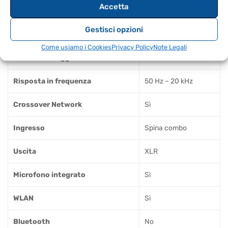
Accetta
Dimensione Tweeter
1,35 pollici
Gestisci opzioni
Peso (kg)
12.3
Come usiamo i Cookies
Privacy Policy
Note Legali
Materiale alloggiamento
Plastica
Risposta in frequenza
50 Hz – 20 kHz
Crossover Network
Sì
Ingresso
Spina combo
Uscita
XLR
Microfono integrato
Sì
WLAN
Sì
Bluetooth
No