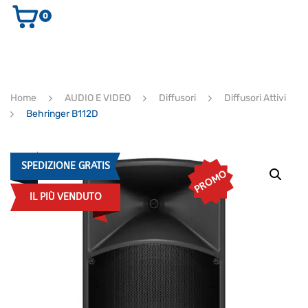
0
AUDIO E VIDEO
STRUMENTI MUSICALI
ELETTRONICA
Home
AUDIO E VIDEO
Diffusori
Diffusori Attivi
ULTIMI ARRIVI
Behringer B112D
Ricerca
prodotti
CERCA
SPEDIZIONE GRATIS
PROMO
IL PIÙ VENDUTO