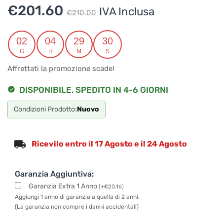
Il
Il
€
201.60
IVA Inclusa
€
210.00
prezzo
prezzo
originale
attuale
02
04
29
30
G
H
M
S
era:
è:
Affrettati la promozione scade!
€210.00.
€201.60.
DISPONIBILE, SPEDITO IN 4-6 GIORNI
Condizioni Prodotto:
Nuovo
Ricevilo entro il 17 Agosto e il 24 Agosto
Garanzia Aggiuntiva:
Garanzia Extra 1 Anno
(
+
€
20.16
)
Aggiungi 1 anno di garanzia a quella di 2 anni.
(La garanzia non compre i danni accidentali)