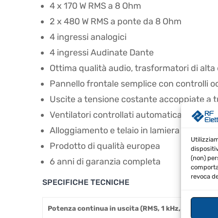
4 x 170 W RMS a 8 Ohm
2 x 480 W RMS a ponte da 8 Ohm
4 ingressi analogici
4 ingressi Audinate Dante
Ottima qualità audio, trasformatori di alta
Pannello frontale semplice con controlli oc
Uscite a tensione costante accoppiate a 
Ventilatori controllati automaticamente
Alloggiamento e telaio in lamiera d'acciai
Utilizzia
Prodotto di qualità europea
dispositi
(non) per
6 anni di garanzia completa
comportam
revoca de
SPECIFICHE TECNICHE
Potenza continua in uscita (RMS, 1 kHz, 1% THD)