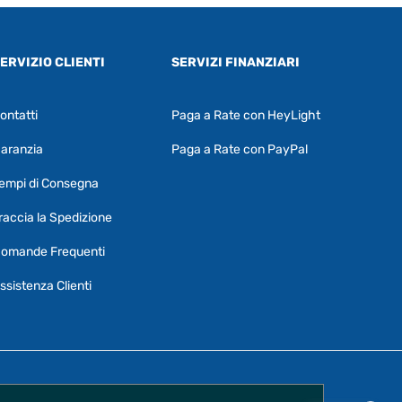
ERVIZIO CLIENTI
SERVIZI FINANZIARI
ontatti
Paga a Rate con HeyLight
Supporto clienti
RF Assist
aranzia
Paga a Rate con PayPal
Ciao, Come posso aiutarti?
empi di Consegna
Puoi chiedermi informazioni generali o
specifiche su certi prodotti.
raccia la Spedizione
Per ottenere dettagli su un determinato
omande Frequenti
prodotto
assicurati di indicarne il nome
completo
ssistenza Clienti