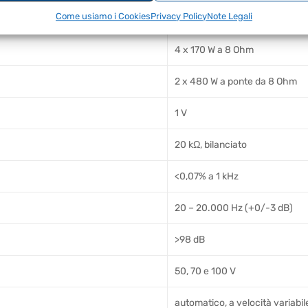
Come usiamo i Cookies
Privacy Policy
Note Legali
4 x 240 W a 4 Ohm
4 x 170 W a 8 Ohm
2 x 480 W a ponte da 8 Ohm
1 V
20 kΩ, bilanciato
<0,07% a 1 kHz
20 – 20.000 Hz (+0/-3 dB)
>98 dB
50, 70 e 100 V
automatico, a velocità variabil