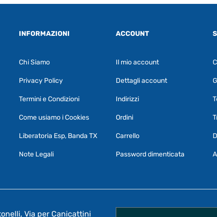
INFORMAZIONI
ACCOUNT
S
Chi Siamo
Il mio account
C
Privacy Policy
Dettagli account
G
Termini e Condizioni
Indirizzi
T
Come usiamo i Cookies
Ordini
T
Liberatoria Esp, Banda TX
Carrello
D
Note Legali
Password dimenticata
A
nelli, Via per Canicattini