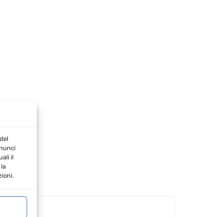
del
nnunci
li il
la
ioni.