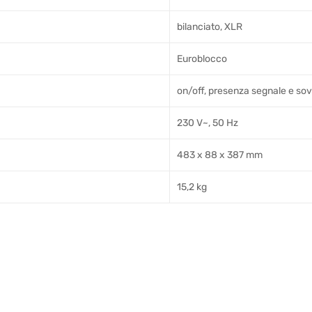
bilanciato, XLR
Euroblocco
on/off, presenza segnale e so
230 V~, 50 Hz
483 x 88 x 387 mm
15,2 kg