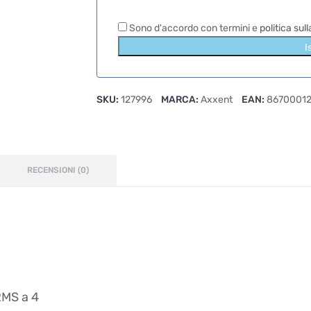
Sono d'accordo con termini e
politica sul
I
SKU:
127996
MARCA:
Axxent
EAN:
86700012
RECENSIONI (0)
RMS a 4