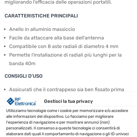
migliorando l'efficacia delle operazioni portatili.
CARATTERISTICHE PRINCIPALI
Anello in alluminio massiccio
Facile da attaccare alla base dell'antenna
Compatibile con 8 aste radiali di diametro 4 mm
Permette l'installazione di radiali più lunghi per la
banda 40m
CONSIGLI D’USO
Assicurati che il contrappeso sia ben fissato prima
dell'uso.
Gestisci la tua privacy
Sperimenta con la lunghezza dei radiali per
Utilizziamo tecnologie come i cookie per memorizzare e/o accedere
ottimizzare le prestazioni.
alle informazioni del dispositivo. Lo facciamo per migliorare
l'esperienza di navigazione e per mostrare annunci (non)
Utilizza questo contrappeso durante le operazioni
personalizzati. Il consenso a queste tecnologie ci consentirà di
portatili per migliorare la ricezione.
elaborare dati quali il comportamento di navigazione o gli ID univoci