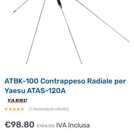
Supporto clienti
RF Assist
Ciao, Come posso aiutarti?
Puoi chiedermi informazioni generali o specifiche su certi
prodotti.
Per ottenere dettagli su un determinato prodotto
ATBK-100 Contrappeso Radiale per
assicurati di indicarne il nome completo
Yaesu ATAS-120A
(
1
recensione cliente)
Il
Il
€
98.80
IVA Inclusa
€
104.00