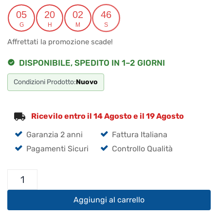
prezzo
prezzo
originale
attuale
05
20
02
46
G
H
M
S
era:
è:
Affrettati la promozione scade!
€104.00.
€98.80.
DISPONIBILE, SPEDITO IN 1–2 GIORNI
Condizioni Prodotto:
Nuovo
Ricevilo entro il 14 Agosto e il 19 Agosto
Garanzia 2 anni
Fattura Italiana
Pagamenti Sicuri
Controllo Qualità
ATBK-
100
Contrappeso
Aggiungi al carrello
Radiale