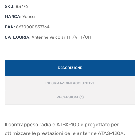
per
SKU:
83776
Yaesu
ATAS-
MARCA:
Yaesu
120A
EAN:
8670000837764
quantità
CATEGORIA:
Antenne Veicolari HF/VHF/UHF
DESCRIZIONE
INFORMAZIONI AGGIUNTIVE
RECENSIONI (1)
Il contrappeso radiale ATBK-100 è progettato per
ottimizzare le prestazioni delle antenne ATAS-120A,