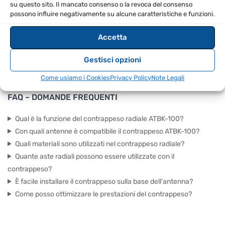
su questo sito. Il mancato consenso o la revoca del consenso
Controlla periodicamente l'integrità dell'anello in
possono influire negativamente su alcune caratteristiche e funzioni.
alluminio.
Accetta
SPECIFICHE TECNICHE
Gestisci opzioni
EAN
8670000837764
Come usiamo i Cookies
Privacy Policy
Note Legali
FAQ – DOMANDE FREQUENTI
Qual è la funzione del contrappeso radiale ATBK-100?
Con quali antenne è compatibile il contrappeso ATBK-100?
Quali materiali sono utilizzati nel contrappeso radiale?
Quante aste radiali possono essere utilizzate con il
contrappeso?
È facile installare il contrappeso sulla base dell'antenna?
Come posso ottimizzare le prestazioni del contrappeso?