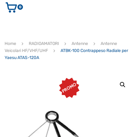
0
AUDIO E VIDEO
STRUMENTI MUSICALI
ELETTRONICA
Home
RADIOAMATORI
Antenne
Antenne
ULTIMI ARRIVI
Veicolari HF/VHF/UHF
ATBK-100 Contrappeso Radiale per
Ricerca
Yaesu ATAS-120A
prodotti
CERCA
PROMO