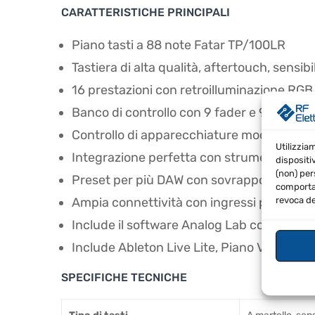
CARATTERISTICHE PRINCIPALI
Piano tasti a 88 note Fatar TP/100LR
Tastiera di alta qualità, aftertouch, sensibi
16 prestazioni con retroilluminazione RGB
Banco di controllo con 9 fader e 9 manopo
Controllo di apparecchiature modulari co
Utilizzia
Integrazione perfetta con strumenti soft
dispositi
(non) per
Preset per più DAW con sovrapposizioni 
comportam
revoca de
Ampia connettività con ingressi per pedali
Include il software Analog Lab con 7000 s
Include Ableton Live Lite, Piano V, Wurli V
SPECIFICHE TECNICHE