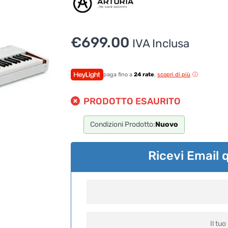
€
699.00
IVA Inclusa
paga fino a
24 rate
,
scopri di più
PRODOTTO ESAURITO
Condizioni Prodotto:
Nuovo
Ricevi Email 