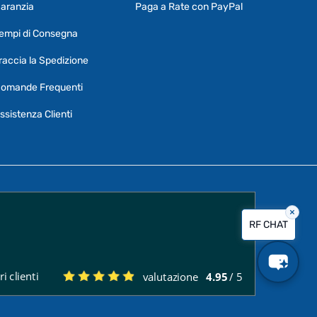
aranzia
Paga a Rate con PayPal
Ciao, Come posso aiutarti?
empi di Consegna
Puoi chiedermi informazioni generali o
specifiche su certi prodotti.
raccia la Spedizione
Per ottenere dettagli su un determinato
omande Frequenti
prodotto
assicurati di indicarne il nome
completo
ssistenza Clienti
×
Vorrei creare un ticket al servizio clienti
RF CHAT
Quali sono i tempi di consegna?
i clienti
valutazione
4.95
/ 5
Posso pagare a rate?