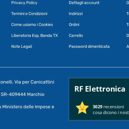
Privacy Policy
Dettagli account
G
Termini e Condizioni
Indirizzi
T
Come usiamo i Cookies
Ordini
T
Liberatoria Esp, Banda TX
Carrello
D
Note Legali
Password dimenticata
A
nelli, Via per Canicattini
RF Elettronica
A: SR-409444 Marchio
3029
recensioni
 Ministero delle Impese e
cosa dicono i nostr