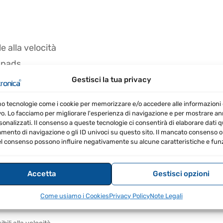
le alla velocità
 pads
le rotanti
Gestisci la tua privacy
n 4 uscite CV/Gate
mo tecnologie come i cookie per memorizzare e/o accedere alle informazioni 
ware Arturia
vo. Lo facciamo per migliorare l'esperienza di navigazione e per mostrare a
sonalizzati. Il consenso a queste tecnologie ci consentirà di elaborare dati qua
magnetiche
ento di navigazione o gli ID univoci su questo sito. Il mancato consenso o 
l consenso possono influire negativamente su alcune caratteristiche e funz
 e MIDI
uoni
Accetta
Gestisci opzioni
 e Vox Continental V
Come usiamo i Cookies
Privacy Policy
Note Legali