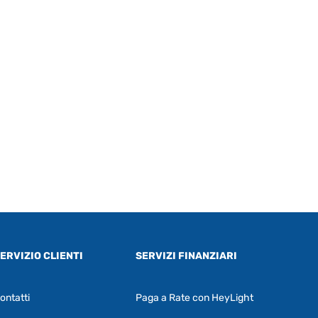
ERVIZIO CLIENTI
SERVIZI FINANZIARI
ontatti
Paga a Rate con HeyLight
Supporto clienti
RF Assist