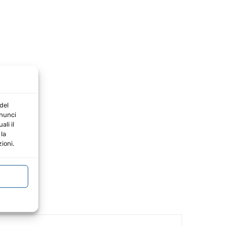
del
nnunci
li il
la
ioni.