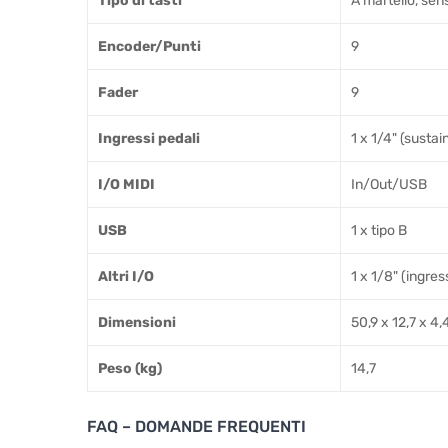
Tipo di tasti
A martello, sensi
Encoder/Punti
9
Fader
9
Ingressi pedali
1 x 1/4" (sustai
I/O MIDI
In/Out/USB
USB
1 x tipo B
Altri I/O
1 x 1/8" (ingres
Dimensioni
50,9 x 12,7 x 4,
Peso (kg)
14,7
FAQ – DOMANDE FREQUENTI