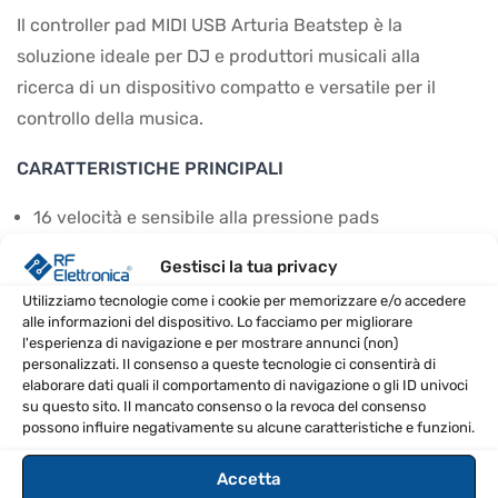
Il controller pad MIDI USB Arturia Beatstep è la
soluzione ideale per DJ e produttori musicali alla
ricerca di un dispositivo compatto e versatile per il
controllo della musica.
CARATTERISTICHE PRINCIPALI
16 velocità e sensibile alla pressione pads
Illuminazione a LED Nerolit (rosso – modalità di
Gestisci la tua privacy
controllo, blu – modalità SEQ)
Utilizziamo tecnologie come i cookie per memorizzare e/o accedere
Funziona come pad/knob controller e step-
alle informazioni del dispositivo. Lo facciamo per migliorare
sequencer
l'esperienza di navigazione e per mostrare annunci (non)
personalizzati. Il consenso a queste tecnologie ci consentirà di
16 encoder assegnabili con 2 modalità (MIDI CC,
elaborare dati quali il comportamento di navigazione o gli ID univoci
NRPN/RPN)
su questo sito. Il mancato consenso o la revoca del consenso
possono influire negativamente su alcune caratteristiche e funzioni.
Design compatto e portatile
Accetta
CONTENUTO DELLA CONFEZIONE