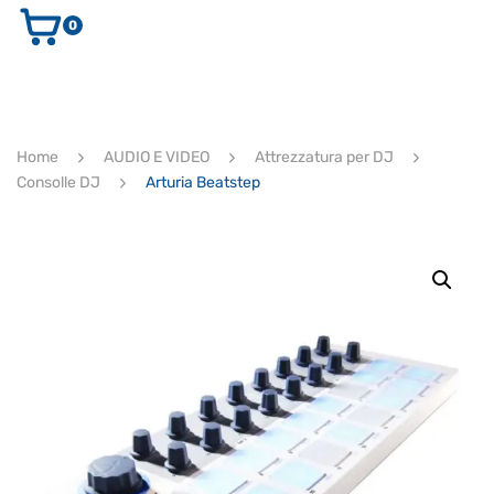
0
AUDIO E VIDEO
STRUMENTI MUSICALI
ELETTRONICA
Home
AUDIO E VIDEO
Attrezzatura per DJ
ULTIMI ARRIVI
Consolle DJ
Arturia Beatstep
Ricerca
prodotti
CERCA