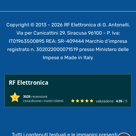
Copyright © 2013 - 2026 RF Elettronica di G. Antonelli,
Via per Canicattini 29, Siracusa 96100 - P. Iva:
IT01963500895 REA: SR-409444 Marchio d’impresa
registrato n. 302022000071519 presso Ministero delle
Impese e Made in Italy
RF Elettronica
3028
recensioni
cosa dicono i nostri clienti
valutazione
4.95
/ 5
Tutti i contenuti testuali e le immagini presenti su