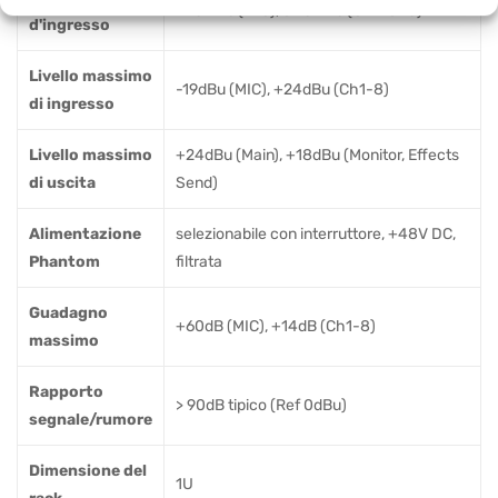
1k Ohms (MIC), 5k Ohms (Ch1-Ch8)
d'ingresso
Livello massimo
-19dBu (MIC), +24dBu (Ch1-8)
di ingresso
Livello massimo
+24dBu (Main), +18dBu (Monitor, Effects
di uscita
Send)
Alimentazione
selezionabile con interruttore, +48V DC,
Phantom
filtrata
Guadagno
+60dB (MIC), +14dB (Ch1-8)
massimo
Rapporto
> 90dB tipico (Ref 0dBu)
segnale/rumore
Dimensione del
1U