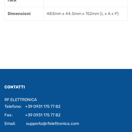
rack
Dimensioni
483mm x 44.5mm x 152mm (L x A x P)
CONTATTI
RF ELETTRONICA
Telefono:
+39 0931 175 77 82
Fax:
+39 0931 175 77 82
Email:
supporto@rfelettronica.com