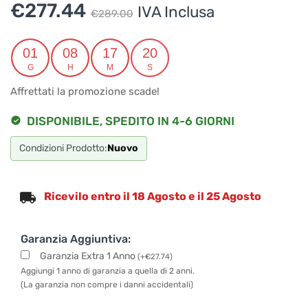
Il
Il
€
277.44
IVA Inclusa
€
289.00
prezzo
prezzo
originale
attuale
01
08
17
19
G
H
M
S
era:
è:
Affrettati la promozione scade!
€289.00.
€277.44.
DISPONIBILE, SPEDITO IN 4-6 GIORNI
Condizioni Prodotto:
Nuovo
Ricevilo entro il 18 Agosto e il 25 Agosto
Garanzia Aggiuntiva:
Garanzia Extra 1 Anno
(
+
€
27.74
)
Aggiungi 1 anno di garanzia a quella di 2 anni.
(La garanzia non compre i danni accidentali)