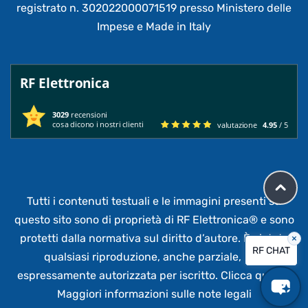
registrato n. 302022000071519 presso Ministero delle
Impese e Made in Italy
RF Elettronica
3029
recensioni
cosa dicono i nostri clienti
valutazione
4.95
/ 5
Tutti i contenuti testuali e le immagini presenti su
questo sito sono di proprietà di RF Elettronica®
e sono
protetti dalla normativa sul diritto d’autore. È vietata
×
RF CHAT
qualsiasi riproduzione, anche parziale,
non
espressamente autorizzata per iscritto.
Clicca qui per
Maggiori informazioni sulle note legali