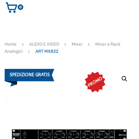
0
AUDIO E VIDEO
STRUMENTI MUSICALI
ELETTRONICA
Home
AUDIO E VIDEO
Mixer
Mixer a Rack
ULTIMI ARRIVI
Analogici
ART MX822
Ricerca
prodotti
CERCA
SPEDIZIONE GRATIS
PROMO