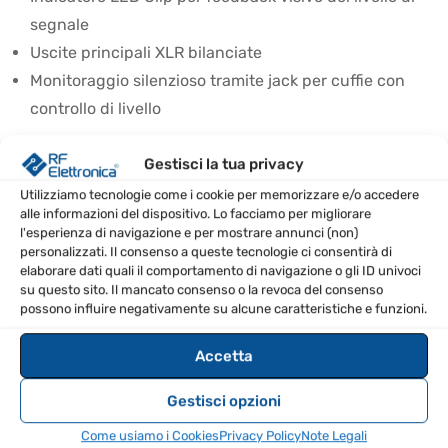
segnale
Uscite principali XLR bilanciate
Monitoraggio silenzioso tramite jack per cuffie con
controllo di livello
SPECIFICHE TECNICHE
Gestisci la tua privacy
Utilizziamo tecnologie come i cookie per memorizzare e/o accedere
XLR-F bilanciato (MIC), 1/4" TRS
alle informazioni del dispositivo. Lo facciamo per migliorare
Connessioni
sbilanciato (Ch1-Ch8, Effects Return),
l'esperienza di navigazione e per mostrare annunci (non)
personalizzati. Il consenso a queste tecnologie ci consentirà di
d'ingresso
1/4" TRS stereo sbilanciato (EFX Buss,
elaborare dati quali il comportamento di navigazione o gli ID univoci
Main Expand)
su questo sito. Il mancato consenso o la revoca del consenso
possono influire negativamente su alcune caratteristiche e funzioni.
XLR-M bilanciato (Main), 1/4" TRS
Connessioni di
sbilanciato (Effects Send), 1/4" TRS
Accetta
uscita
stereo sbilanciato (Monitor, Main Expand,
Headphone)
Gestisci opzioni
Come usiamo i Cookies
Privacy Policy
Note Legali
Impedenza