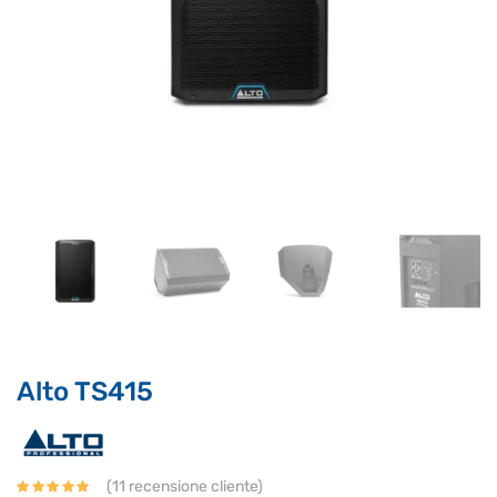
Supporto clienti
RF Assist
Ciao, Come posso aiutarti?
Puoi chiedermi informazioni generali o specifiche su certi
prodotti.
Per ottenere dettagli su un determinato prodotto
assicurati di indicarne il nome completo
Alto TS415
(
11
recensione cliente)