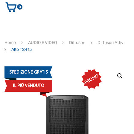
0
AUDIO E VIDEO
STRUMENTI MUSICALI
ELETTRONICA
Home
AUDIO E VIDEO
Diffusori
Diffusori Attivi
ULTIMI ARRIVI
Alto TS415
Ricerca
prodotti
CERCA
SPEDIZIONE GRATIS
PROMO
IL PIÙ VENDUTO