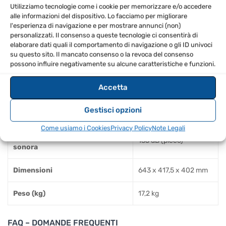
Utilizziamo tecnologie come i cookie per memorizzare e/o accedere
DSP incorporato con 4 modalità
alle informazioni del dispositivo. Lo facciamo per migliorare
l'esperienza di navigazione e per mostrare annunci (non)
Mixer integrato a 3 canali
personalizzati. Il consenso a queste tecnologie ci consentirà di
elaborare dati quali il comportamento di navigazione o gli ID univoci
SPECIFICHE TECNICHE
su questo sito. Il mancato consenso o la revoca del consenso
possono influire negativamente su alcune caratteristiche e funzioni.
Potenza di uscita
2500W
Accetta
44 Hz – 20 kHz (+/- 3
Risposta in frequenza
Gestisci opzioni
dB)
Come usiamo i Cookies
Privacy Policy
Note Legali
Livello massimo di pressione
135 dB (picco)
sonora
Dimensioni
643 x 417,5 x 402 mm
Peso (kg)
17,2 kg
FAQ – DOMANDE FREQUENTI