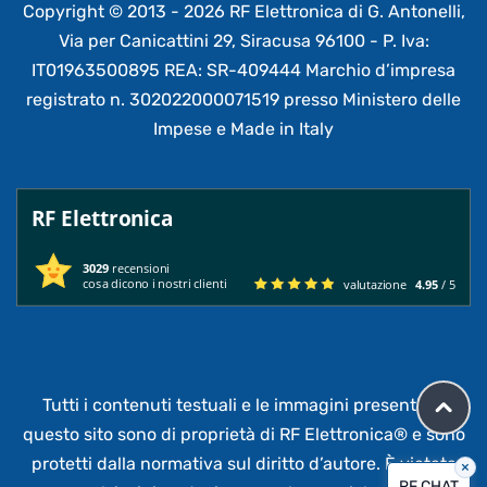
Copyright © 2013 - 2026 RF Elettronica di G. Antonelli,
Via per Canicattini 29, Siracusa 96100 - P. Iva:
IT01963500895 REA: SR-409444 Marchio d’impresa
registrato n. 302022000071519 presso Ministero delle
Impese e Made in Italy
RF Elettronica
3029
recensioni
cosa dicono i nostri clienti
valutazione
4.95
/ 5
Tutti i contenuti testuali e le immagini presenti su
questo sito sono di proprietà di RF Elettronica®
e sono
protetti dalla normativa sul diritto d’autore. È vietata
×
RF CHAT