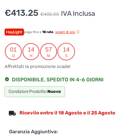
Il
Il
€
413.25
IVA Inclusa
€
435.00
prezzo
prezzo
originale
attuale
paga fino a
18 rate
,
scopri di più
era:
è:
01
14
57
14
€435.00.
€413.25.
G
H
M
S
Affrettati la promozione scade!
DISPONIBILE, SPEDITO IN 4-6 GIORNI
Condizioni Prodotto:
Nuovo
Ricevilo entro il 18 Agosto e il 25 Agosto
Garanzia Aggiuntiva: