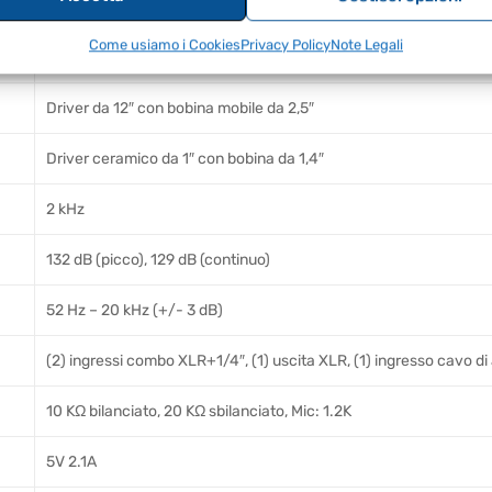
Come usiamo i Cookies
Privacy Policy
Note Legali
2500W
Driver da 12″ con bobina mobile da 2,5″
Driver ceramico da 1″ con bobina da 1,4″
2 kHz
132 dB (picco), 129 dB (continuo)
52 Hz – 20 kHz (+/- 3 dB)
(2) ingressi combo XLR+1/4″, (1) uscita XLR, (1) ingresso cavo di
10 KΩ bilanciato, 20 KΩ sbilanciato, Mic: 1.2K
5V 2.1A