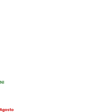
.
.
NI
4 Agosto