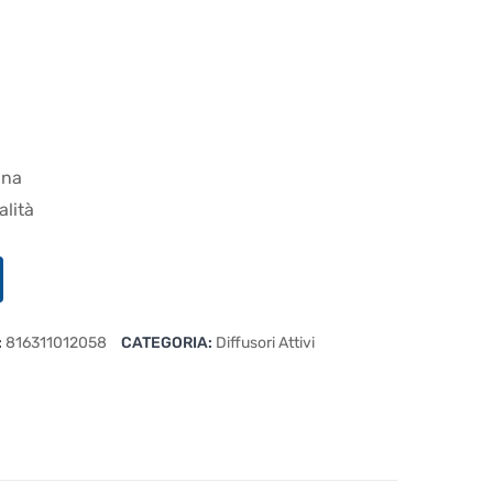
ana
alità
:
816311012058
CATEGORIA:
Diffusori Attivi