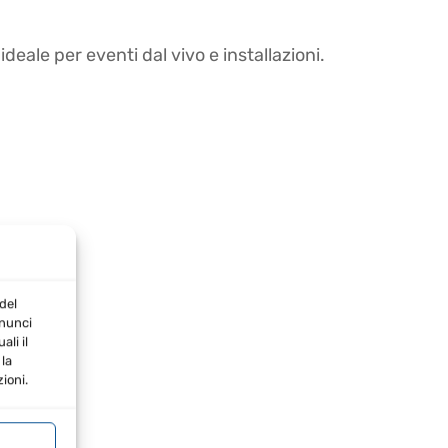
deale per eventi dal vivo e installazioni.
del
nnunci
li il
la
ioni.