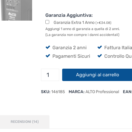
Garanzia Aggiuntiva:
Garanzia Extra 1 Anno
(
+
€
34.08
)
Aggiungi 1 anno di garanzia a quella di 2 anni.
(La garanzia non compre i danni accidentali)
Garanzia 2 anni
Fattura Itali
Pagamenti Sicuri
Controllo Qu
Alto
Aggiungi al carrello
TS412
quantità
SKU:
146185
MARCA:
ALTO Professional
EAN
RECENSIONI (14)