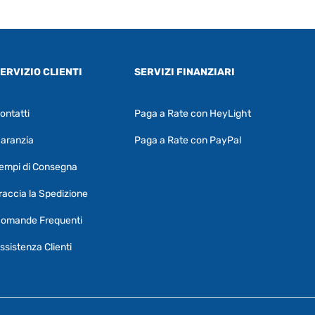
ERVIZIO CLIENTI
SERVIZI FINANZIARI
ontatti
Paga a Rate con HeyLight
Supporto clienti
RF Assist
aranzia
Paga a Rate con PayPal
Ciao, Come posso aiutarti?
empi di Consegna
Puoi chiedermi informazioni generali o
specifiche su certi prodotti.
raccia la Spedizione
Per ottenere dettagli su un determinato
omande Frequenti
prodotto
assicurati di indicarne il nome
completo
ssistenza Clienti