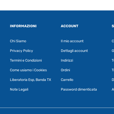
INFORMAZIONI
ACCOUNT
S
Chi Siamo
Il mio account
C
Privacy Policy
Dettagli account
G
Termini e Condizioni
Indirizzi
T
Come usiamo i Cookies
Ordini
T
Liberatoria Esp, Banda TX
Carrello
D
Note Legali
Password dimenticata
A