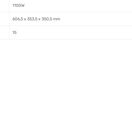
1100W
606,5 x 353,5 x 350,5 mm
15