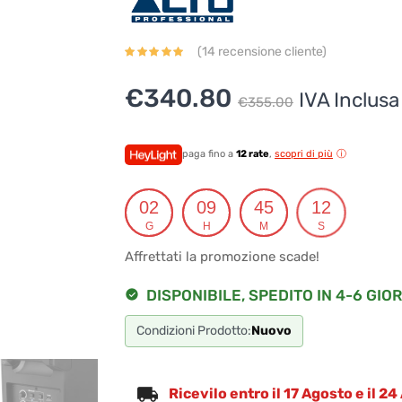
(
14
recensione cliente)
Il
Il
€
340.80
IVA Inclusa
€
355.00
prezzo
prezzo
originale
attuale
paga fino a
12 rate
,
scopri di più
era:
è:
02
09
45
12
€355.00
€340.80
G
H
M
S
Affrettati la promozione scade!
DISPONIBILE, SPEDITO IN 4-6 GIOR
Condizioni Prodotto:
Nuovo
Ricevilo entro il 17 Agosto e il 2