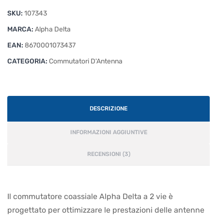
a
SKU:
107343
2
vie
MARCA:
Alpha Delta
N
EAN:
8670001073437
quantità
CATEGORIA:
Commutatori D'Antenna
DESCRIZIONE
INFORMAZIONI AGGIUNTIVE
RECENSIONI (3)
Il commutatore coassiale Alpha Delta a 2 vie è
progettato per ottimizzare le prestazioni delle antenne