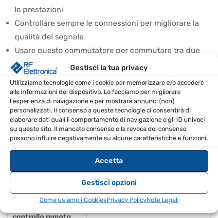
le prestazioni
Controllare sempre le connessioni per migliorare la
qualità del segnale
Usare questo commutatore per commutare tra due
antenne senza interruzioni
Gestisci la tua privacy
Evitare l’uso di potenza superiore a quella nominale
Utilizziamo tecnologie come i cookie per memorizzare e/o accedere
per prevenire danni
alle informazioni del dispositivo. Lo facciamo per migliorare
l'esperienza di navigazione e per mostrare annunci (non)
personalizzati. Il consenso a queste tecnologie ci consentirà di
SPECIFICHE TECNICHE
elaborare dati quali il comportamento di navigazione o gli ID univoci
su questo sito. Il mancato consenso o la revoca del consenso
Modello
Delta 2B-N
possono influire negativamente su alcune caratteristiche e funzioni.
Numero di posizioni
2:1
Accetta
Gestisci opzioni
Marca
AlphaDelta
Come usiamo i Cookies
Privacy Policy
Note Legali
Funzione di
No
controllo remoto