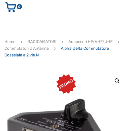
0
AUDIO E VIDEO
STRUMENTI MUSICALI
ELETTRONICA
Home
RADIOAMATORI
Accessori HF/VHF/UHF
ULTIMI ARRIVI
Commutatori D'Antenna
Alpha Delta Commutatore
Ricerca
Coassiale a 2 vie N
prodotti
CERCA
PROMO