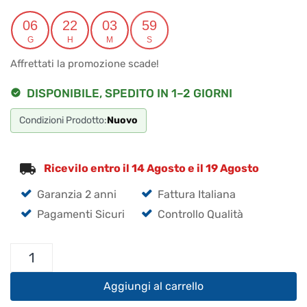
prezzo
prezzo
originale
attuale
06
22
03
59
G
H
M
S
era:
è:
Affrettati la promozione scade!
€166.90.
€158.56.
DISPONIBILE, SPEDITO IN 1–2 GIORNI
Condizioni Prodotto:
Nuovo
Ricevilo entro il 14 Agosto e il 19 Agosto
Garanzia 2 anni
Fattura Italiana
Pagamenti Sicuri
Controllo Qualità
Alpha
Delta
Commutatore
Aggiungi al carrello
Coassiale