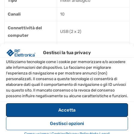
Tipo
mixer analogico
Canali
10
Connettività del
USB (2 x 2)
computer
Fader
8 x 60mm
Gestisci la tua privacy
Utilizziamo tecnologie come i cookie per memorizzare e/o accedere
Ingressi –
alle informazioni del dispositivo. Lo facciamo per migliorare
Preamplificatori
4 x XLR, ecc.
l'esperienza di navigazione e per mostrare annunci (non)
microfonici
personalizzati. Il consenso a queste tecnologie ci consentirà di
elaborare dati quali il comportamento di navigazione o gli ID univoci
su questo sito. Il mancato consenso o la revoca del consenso
Potere del Fantasma
Global
possono influire negativamente su alcune caratteristiche e funzioni.
Ingressi – Linea
4 x 1/4", 6 x 1/4", 1 x RCA
Accetta
Uscite – Principale
2 x XLR
Gestisci opzioni
Uscite – Altro
4 x RCA
Come usiamo i Cookies
Privacy Policy
Note Legali