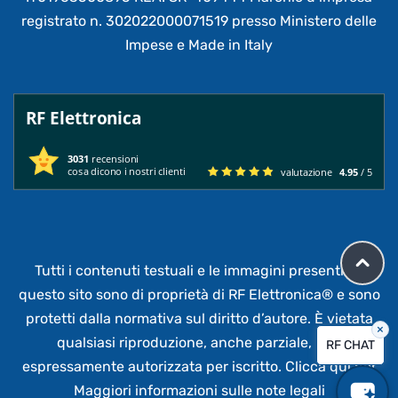
registrato n. 302022000071519 presso Ministero delle
Impese e Made in Italy
RF Elettronica
3031
recensioni
cosa dicono i nostri clienti
valutazione
4.95
/ 5
Tutti i contenuti testuali e le immagini presenti su
questo sito sono di proprietà di RF Elettronica®
e sono
protetti dalla normativa sul diritto d’autore. È vietata
×
qualsiasi riproduzione, anche parziale,
non
RF CHAT
espressamente autorizzata per iscritto.
Clicca qui per
Maggiori informazioni sulle note legali