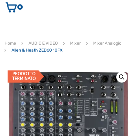
0
AUDIO E VIDEO
STRUMENTI MUSICALI
ELETTRONICA
Home
AUDIO E VIDEO
Mixer
Mixer Analogici
ULTIMI ARRIVI
Allen & Heath ZED60 10FX
Ricerca
prodotti
CERCA
PRODOTTO
TERMINATO