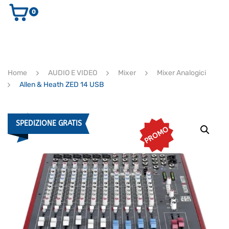
0
AUDIO E VIDEO
STRUMENTI MUSICALI
ELETTRONICA
Home
AUDIO E VIDEO
Mixer
Mixer Analogici
ULTIMI ARRIVI
Allen & Heath ZED 14 USB
Ricerca
prodotti
CERCA
SPEDIZIONE GRATIS
PROMO