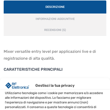
DESCRIZIONE
INFORMAZIONI AGGIUNTIVE
RECENSIONI (5)
Mixer versatile entry level per applicazioni live e di
registrazione di alta qualità.
CARATTERISTICHE PRINCIPALI
6 Canali microfono/linea
Gestisci la tua privacy
4 ingressi stereo
Utilizziamo tecnologie come i cookie per memorizzare e/o accedere
Preamplificatore microfonico DuoPreTM
alle informazioni del dispositivo. Lo facciamo per migliorare
EQ a 3 bande
l'esperienza di navigazione e per mostrare annunci (non)
personalizzati. Il consenso a queste tecnologie ci consentirà di
Registrazione stereo tramite USB