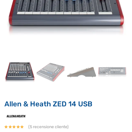
Supporto clienti
RF Assist
Ciao, Come posso aiutarti?
Puoi chiedermi informazioni generali o specifiche su certi
prodotti.
Per ottenere dettagli su un determinato prodotto
assicurati di indicarne il nome completo
Allen & Heath ZED 14 USB
(
5
recensione cliente)