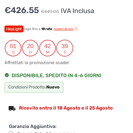
Il
Il
€
426.55
IVA Inclusa
€
449.00
prezzo
prezzo
originale
attuale
paga fino a
18 rate
,
scopri di più
era:
è:
01
20
42
39
€449.00.
€426.55.
G
H
M
S
Affrettati la promozione scade!
DISPONIBILE, SPEDITO IN 4-6 GIORNI
Condizioni Prodotto:
Nuovo
Ricevilo entro il 18 Agosto e il 25 Agosto
Garanzia Aggiuntiva: