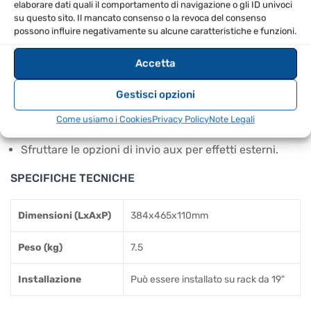
elaborare dati quali il comportamento di navigazione o gli ID univoci
Software CAKEWALK SONAR LE incluso
su questo sito. Il mancato consenso o la revoca del consenso
possono influire negativamente su alcune caratteristiche e funzioni.
CONSIGLI D’USO
Accetta
Ideale per piccole band e sale prove.
Perfetto per home recording e studi di progettazione.
Gestisci opzioni
Utilizzare il preamplificatore microfonico per ottenere
Come usiamo i Cookies
Privacy Policy
Note Legali
il miglior suono possibile.
Sfruttare le opzioni di invio aux per effetti esterni.
SPECIFICHE TECNICHE
Dimensioni (LxAxP)
384x465x110mm
Peso (kg)
7.5
Installazione
Può essere installato su rack da 19"