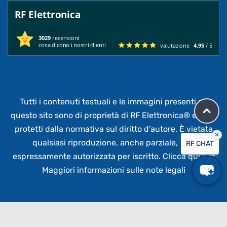
RF Elettronica
3029
recensioni
cosa dicono i nostri clienti
valutazione
4.95
/ 5
Tutti i contenuti testuali e le immagini presenti su
questo sito sono di proprietà di RF Elettronica®
e sono
protetti dalla normativa sul diritto d’autore. È vietata
×
qualsiasi riproduzione, anche parziale,
non
RF CHAT
espressamente autorizzata per iscritto.
Clicca qui per
Maggiori informazioni sulle note legali