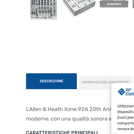
DESCRIZIONE
INFORMAZIONI AGGIUNTIVE
Utilizzia
L'Allen & Heath Xone:92A 20th Anniversary 
dispositi
(non) per
moderne, con una qualità sonora ecceziona
comportam
revoca de
CARATTERISTICHE PRINCIPALI