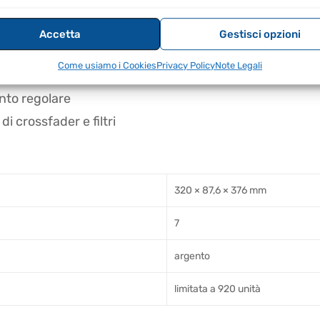
 bus di missaggio
Accetta
Gestisci opzioni
Come usiamo i Cookies
Privacy Policy
Note Legali
el vinile
nto regolare
di crossfader e filtri
320 × 87,6 × 376 mm
7
argento
limitata a 920 unità