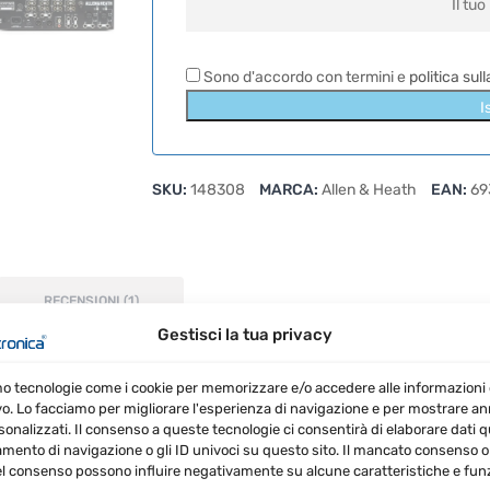
Sono d'accordo con termini e
politica sul
I
SKU:
148308
MARCA:
Allen & Heath
EAN:
69
RECENSIONI (1)
Gestisci la tua privacy
mo tecnologie come i cookie per memorizzare e/o accedere alle informazioni 
Limited Edition è un mixer analogico per DJ che combin
vo. Lo facciamo per migliorare l'esperienza di navigazione e per mostrare a
sonalizzati. Il consenso a queste tecnologie ci consentirà di elaborare dati qua
le.
ento di navigazione o gli ID univoci su questo sito. Il mancato consenso o 
l consenso possono influire negativamente su alcune caratteristiche e funz