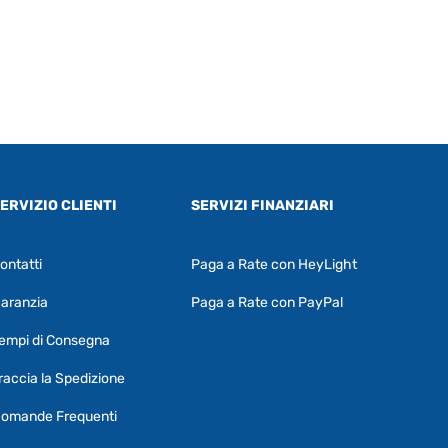
ERVIZIO CLIENTI
SERVIZI FINANZIARI
ontatti
Paga a Rate con HeyLight
Supporto clienti
RF Assist
aranzia
Paga a Rate con PayPal
Ciao, Come posso aiutarti?
empi di Consegna
Puoi chiedermi informazioni generali o
specifiche su certi prodotti.
raccia la Spedizione
Per ottenere dettagli su un determinato
omande Frequenti
prodotto
assicurati di indicarne il nome
completo