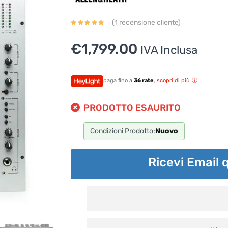
(
1
recensione cliente)
€
1,799.00
IVA Inclusa
paga fino a
36 rate
,
scopri di più
PRODOTTO ESAURITO
Condizioni Prodotto:
Nuovo
Ricevi Email 