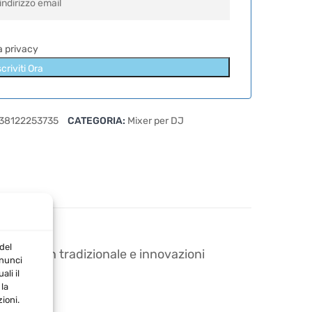
la privacy
scriviti Ora
38122253735
CATEGORIA:
Mixer per DJ
del
a design tradizionale e innovazioni
nnunci
li il
la
ioni.