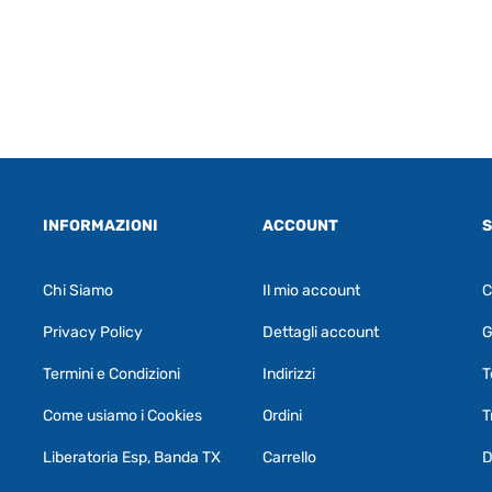
INFORMAZIONI
ACCOUNT
S
Chi Siamo
Il mio account
C
Privacy Policy
Dettagli account
G
Termini e Condizioni
Indirizzi
T
Come usiamo i Cookies
Ordini
T
Liberatoria Esp, Banda TX
Carrello
D