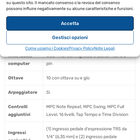
su questo sito. Il mancato consenso o la revoca del consenso
possono influire negativamente su alcune caratteristiche e funzioni.
16 tasti illuminati in stile MPC, sensibili alla
Pads
pressione e alla velocità pads x 4 banchi
Accetta
Controlli Q-
8 manopole di controllo, 8 fader e 8
Gestisci opzioni
Link
interruttori retroilluminati
Come usiamo i Cookies
Privacy Policy
Note Legali
Interfaccia
USB-MIDI con ingresso e uscita MIDI a 5
computer
pin
Ottave
10 con ottava su e giù
Arpeggiatore
Sì
Controlli
MPC Note Repeat, MPC Swing, MPC Full
aggiuntivi
Level, 16 livelli, Tap Tempo e Time Division
(1) ingresso pedale d'espressione TRS da
Ingressi
1/4" (6,35 mm) e (2) ingresso pedale