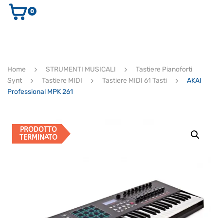
0
AUDIO E VIDEO
STRUMENTI MUSICALI
ELETTRONICA
Home
STRUMENTI MUSICALI
Tastiere Pianoforti
ULTIMI ARRIVI
Synt
Tastiere MIDI
Tastiere MIDI 61 Tasti
AKAI
Ricerca
Professional MPK 261
prodotti
CERCA
PRODOTTO
TERMINATO