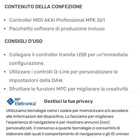
CONTENUTO DELLA CONFEZIONE
Controller MIDI AKAI Professional MPK 261
Pacchetto software di produzione incluso
CONSIGLI D’USO
Collegare il controller tramite USB per un'immediata
configurazione.
Utilizzare i controlli Q-Link per personalizzare le
impostazioni della DAW.
Sfruttare le funzioni MPC per migliorare la creatività
musicale.
Gestisci la tua privacy
SPECIFICHE TECNICHE
Utilizziamo tecnologie come i cookie per memorizzare e/o accedere
alle informazioni del dispositivo. Lo facciamo per migliorare
l'esperienza di navigazione e per mostrare annunci (non)
Numero di
61 tasti semipesati, Completa con
personalizzati. Il consenso a queste tecnologie ci consentirà di
tasti
aftertouch
elaborare dati quali il comportamento di navigazione o gli ID univoci