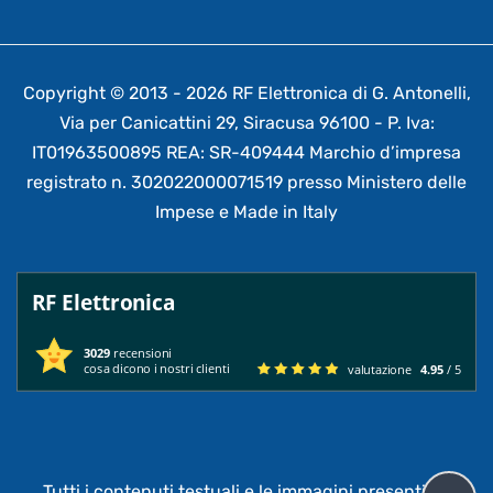
Copyright © 2013 - 2026 RF Elettronica di G. Antonelli,
Via per Canicattini 29, Siracusa 96100 - P. Iva:
IT01963500895 REA: SR-409444 Marchio d’impresa
registrato n. 302022000071519 presso Ministero delle
Impese e Made in Italy
RF Elettronica
3029
recensioni
cosa dicono i nostri clienti
valutazione
4.95
/ 5
Tutti i contenuti testuali e le immagini presenti su