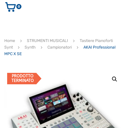
0
AUDIO E VIDEO
STRUMENTI MUSICALI
ELETTRONICA
Home
STRUMENTI MUSICALI
Tastiere Pianoforti
ULTIMI ARRIVI
Synt
Synth
Campionatori
AKAI Professional
Ricerca
MPC X SE
prodotti
CERCA
PRODOTTO
TERMINATO