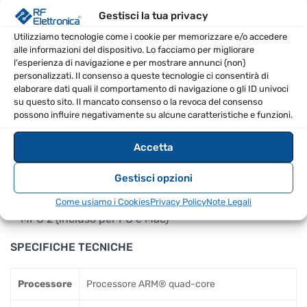
drumming, il trigger dei campioni e altro ancora
Gestisci la tua privacy
16 manopole Q-Link sensibili al tocco con schermi
Utilizziamo tecnologie come i cookie per memorizzare e/o accedere
OLED
alle informazioni del dispositivo. Lo facciamo per migliorare
l'esperienza di navigazione e per mostrare annunci (non)
Quattro ingressi selezionabili con alimentazione
personalizzati. Il consenso a queste tecnologie ci consentirà di
phantom commutabile per l'utilizzo di microfoni da
elaborare dati quali il comportamento di navigazione o gli ID univoci
su questo sito. Il mancato consenso o la revoca del consenso
studio
possono influire negativamente su alcune caratteristiche e funzioni.
Otto uscite, compreso l'ingresso RCA per giradischi
per il campionamento
Accetta
Connettività Wi-Fi/Bluetooth integrata
Gestisci opzioni
Design in stile retrò ispirato all'MPC-60
Funziona come superficie di controllo per il software
Come usiamo i Cookies
Privacy Policy
Note Legali
MPC 2 (incluso per PC e Mac)
SPECIFICHE TECNICHE
Processore
Processore ARM® quad-core