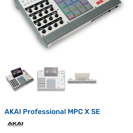
Supporto clienti
RF Assist
Ciao, Come posso aiutarti?
Puoi chiedermi informazioni generali o specifiche su certi
prodotti.
Per ottenere dettagli su un determinato prodotto
assicurati di indicarne il nome completo
AKAI Professional MPC X SE